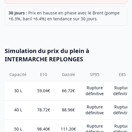
30 jours :
Prix en hausse en phase avec le Brent (pompe
+6.3%, baril +6.4%) en tendance sur 30 jours.
Simulation du prix du plein à
INTERMARCHE REPLONGES
Capacité
E10
Gazole
SP95
E85
Rupture
Rupture
30 L
59.04€
66.72€
définitive
définitive
Rupture
Rupture
40 L
78.72€
88.96€
définitive
définitive
Rupture
Rupture
50 L
98.40€
111.20€
définitive
définitive