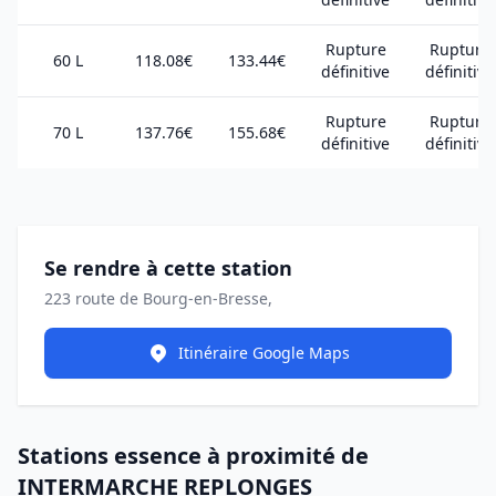
Rupture
Rupture
60 L
118.08€
133.44€
définitive
définitive
Rupture
Rupture
70 L
137.76€
155.68€
définitive
définitive
Se rendre à cette station
223 route de Bourg-en-Bresse,
Itinéraire Google Maps
Stations essence à proximité de
INTERMARCHE REPLONGES