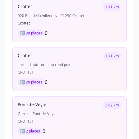
Crottet
1.71 km
920 Rue de la Villeneuve 01290 Crottet
Crottet
0
🅿️ 20 places
Crottet
1.71 km
sortie d'autoroute au rond point
CROTTET
0
🅿️ 20 places
Pont-de-Veyle
3.62 km
Gare de Pont-de-Veyle
CROTTET
0
🅿️ 2 places