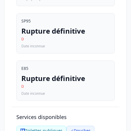
SP95
Rupture définitive
D
Date inconnue
E85
Rupture définitive
D
Date inconnue
Services disponibles
🚻
Toilettes publiques
✓
Douches