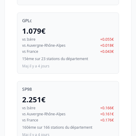
GPLc
1.079€
vs Isère
+0.055€
vs Auvergne-Rhône-Alpes
+0.018€
vs France
+0.043€
15ème sur 23 stations du département
Maj il y a 4 jours
SP98
2.251€
vs Isère
+0.166€
vs Auvergne-Rhône-Alpes
+0.161€
vs France
+0.176€
160ème sur 166 stations du département
Maj il y a 4 jours