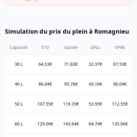
Simulation du prix du plein à Romagnieu
Capacité
E10
Gazole
GPLc
SP98
30 L
64.53€
71.82€
32.37€
67.53€
40 L
86.04€
95.76€
43.16€
90.04€
50 L
107.55€
119.70€
53.95€
112.55€
60 L
129.06€
143.64€
64.74€
135.06€