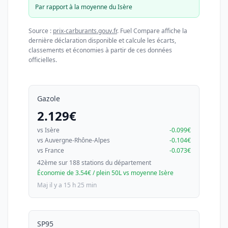
Par rapport à la moyenne du Isère
Source :
prix-carburants.gouv.fr
. Fuel Compare affiche la
dernière déclaration disponible et calcule les écarts,
classements et économies à partir de ces données
officielles.
Gazole
2.129€
vs Isère
-0.099€
vs Auvergne-Rhône-Alpes
-0.104€
vs France
-0.073€
42ème sur 188 stations du département
Économie de 3.54€ / plein 50L vs moyenne Isère
Maj il y a 15 h 25 min
SP95