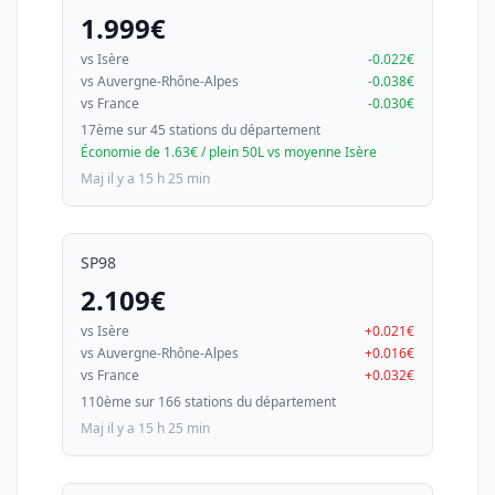
1.999€
vs Isère
-0.022€
vs Auvergne-Rhône-Alpes
-0.038€
vs France
-0.030€
17ème sur 45 stations du département
Économie de 1.63€ / plein 50L vs moyenne Isère
Maj il y a 15 h 25 min
SP98
2.109€
vs Isère
+0.021€
vs Auvergne-Rhône-Alpes
+0.016€
vs France
+0.032€
110ème sur 166 stations du département
Maj il y a 15 h 25 min