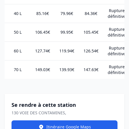
Rupture
40 L
85.16€
79.96€
84.36€
définitive
Rupture
50 L
106.45€
99.95€
105.45€
définitive
Rupture
60 L
127.74€
119.94€
126.54€
définitive
Rupture
70 L
149.03€
139.93€
147.63€
définitive
Se rendre à cette station
130 VOIE DES CONTAMINES,
Itinéraire Google Maps