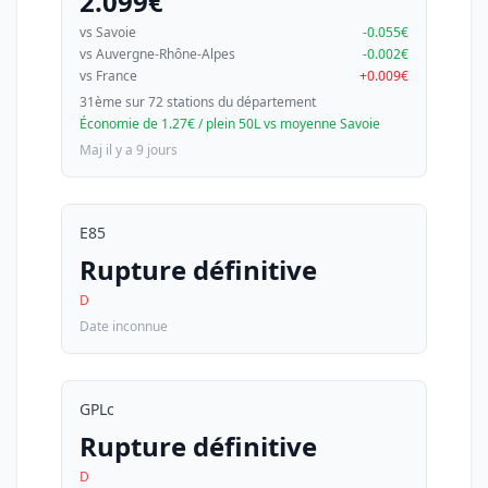
2.099€
vs Savoie
-0.055€
vs Auvergne-Rhône-Alpes
-0.002€
vs France
+0.009€
31ème sur 72 stations du département
Économie de 1.27€ / plein 50L vs moyenne Savoie
Maj il y a 9 jours
E85
Rupture définitive
D
Date inconnue
GPLc
Rupture définitive
D