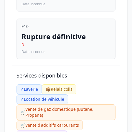
Date inconnue
E10
Rupture définitive
D
Date inconnue
Services disponibles
✓
Laverie
📦
Relais colis
✓
Location de véhicule
Vente de gaz domestique (Butane,
🛒
Propane)
🛒
Vente d'additifs carburants