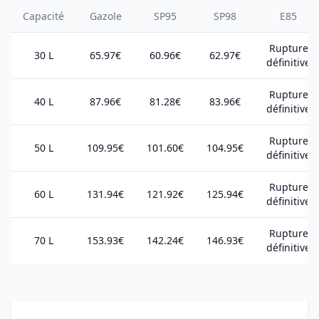
Capacité
Gazole
SP95
SP98
E85
Rupture
30 L
65.97€
60.96€
62.97€
définitive
Rupture
40 L
87.96€
81.28€
83.96€
définitive
Rupture
50 L
109.95€
101.60€
104.95€
définitive
Rupture
60 L
131.94€
121.92€
125.94€
définitive
Rupture
70 L
153.93€
142.24€
146.93€
définitive