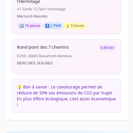
l'Hermitage
A7 Sortie 13 Tain-l'Hermitage
Mercurol-Veaunes
🅿️ 70 places
♿ 2 PMR
💡 Éclairée
Rond point des 7 chemins
6.99 km
D259. 26600 Beaumont-Monteux
MERCUROL VEAUNES
💡 Bon à savoir :
Le covoiturage permet de
réduire de 50% vos émissions de CO2 par trajet.
En plus d'être écologique, c'est aussi économique
!