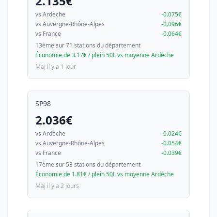
2.135€
vs Ardèche
-0.075€
vs Auvergne-Rhône-Alpes
-0.096€
vs France
-0.064€
13ème sur 71 stations du département
Économie de 3.17€ / plein 50L vs moyenne Ardèche
Maj il y a 1 jour
SP98
2.036€
vs Ardèche
-0.024€
vs Auvergne-Rhône-Alpes
-0.054€
vs France
-0.039€
17ème sur 53 stations du département
Économie de 1.81€ / plein 50L vs moyenne Ardèche
Maj il y a 2 jours