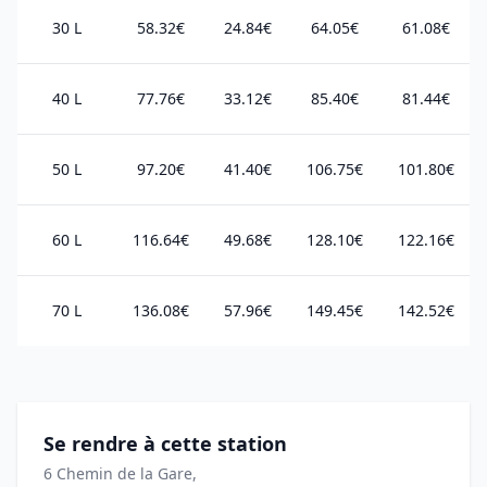
30 L
58.32€
24.84€
64.05€
61.08€
40 L
77.76€
33.12€
85.40€
81.44€
50 L
97.20€
41.40€
106.75€
101.80€
60 L
116.64€
49.68€
128.10€
122.16€
70 L
136.08€
57.96€
149.45€
142.52€
Se rendre à cette station
6 Chemin de la Gare,