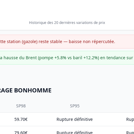
Historique des 20 dernières variations de prix
ette station (gazole) reste stable — baisse non répercutée.
e la hausse du Brent (pompe +5.8% vs baril +12.2%) en tendance su
 GARAGE BONHOMME
SP98
SP95
59.70€
Rupture définitive
Rup
79.60€
Rupture définitive
Rup