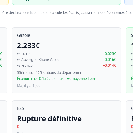
nière déclaration disponible et calcule les écarts, classements et économies à par
Gazole
2.233€
9€
vs Loire
-0.025€
v
2€
vs Auvergne-Rhône-Alpes
-0.016€
v
0€
vs France
+0.014€
v
55ème sur 125 stations du département
1
Économie de 0.15€ / plein 50L vs moyenne Loire
É
Maj il y a 1 jour
M
E85
Rupture définitive
D