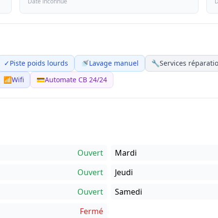
Date inconnue
D
✓
Piste poids lourds
🚿
Lavage manuel
🔧
Services réparatio
📶
Wifi
💳
Automate CB 24/24
Ouvert
Mardi
Ouvert
Jeudi
Ouvert
Samedi
Fermé