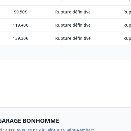
99.50€
Rupture définitive
Rup
119.40€
Rupture définitive
Rup
139.30€
Rupture définitive
Rup
RL GARAGE BONHOMME
oir aussi
tous les prix à Saint-Just-Saint-Rambert
.