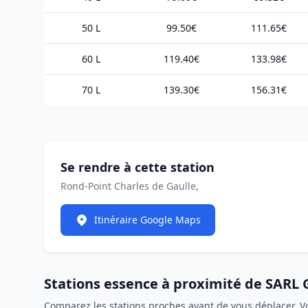
50 L
99.50€
111.65€
60 L
119.40€
133.98€
70 L
139.30€
156.31€
Se rendre à cette station
Rond-Point Charles de Gaulle,
Itinéraire Google Maps
Stations essence à proximité de SA
Comparez les stations proches avant de vous déplacer. V