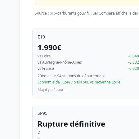
Source :
prix-carburants.gouv.fr
. Fuel Compare affiche la der
E10
1.990€
vs Loire
-0.04
vs Auvergne-Rhône-Alpes
-0.03
vs France
-0.02
29ème sur 94 stations du département
Économie de 1.24€ / plein 50L vs moyenne Loire
Maj il y a 1 jour
SP95
Rupture définitive
D