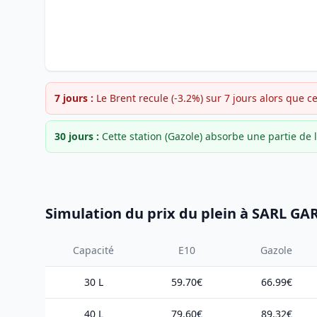
7 jours :
Le Brent recule (-3.2%) sur 7 jours alors que c
30 jours :
Cette station (Gazole) absorbe une partie d
Simulation du prix du plein à SARL
Capacité
E10
Gazole
30 L
59.70€
66.99€
40 L
79.60€
89.32€