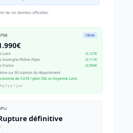
tir de ces données officielles.
SP98
1ème
1.990€
s Loire
-0.127€
s Auvergne-Rhône-Alpes
-0.111€
s France
-0.099€
ème sur 90 stations du département
conomie de 5.67€ / plein 50L vs moyenne Loire
aj il y a 1 jour
GPLc
Rupture définitive
D