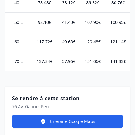
40 L
78.48€
33.12€
86.32€
80.76€
50 L
98.10€
41.40€
107.90€
100.95€
60 L
117.72€
49.68€
129.48€
121.14€
70 L
137.34€
57.96€
151.06€
141.33€
Se rendre à cette station
76 Av. Gabriel Péri,
Itinéraire Google Maps