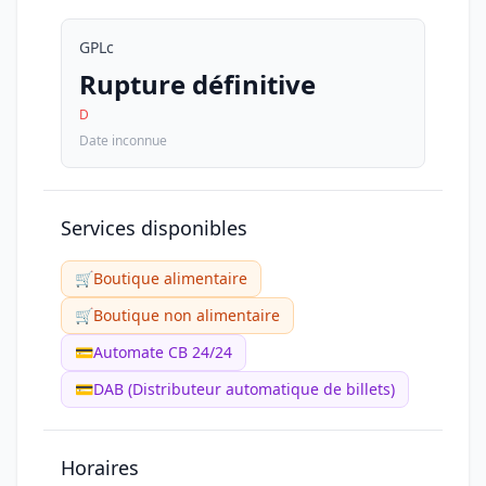
GPLc
Rupture définitive
D
Date inconnue
Services disponibles
🛒
Boutique alimentaire
🛒
Boutique non alimentaire
💳
Automate CB 24/24
💳
DAB (Distributeur automatique de billets)
Horaires