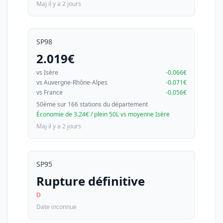
Maj il y a 2 jours
SP98
2.019€
vs Isère
-0.066€
vs Auvergne-Rhône-Alpes
-0.071€
vs France
-0.056€
50ème sur 166 stations du département
Économie de 3.24€ / plein 50L vs moyenne Isère
Maj il y a 2 jours
SP95
Rupture définitive
D
Date inconnue