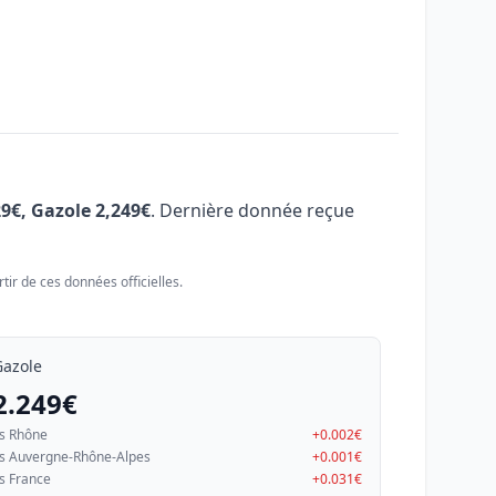
29€, Gazole 2,249€
. Dernière donnée reçue
tir de ces données officielles.
Gazole
2.249€
s Rhône
+0.002€
s Auvergne-Rhône-Alpes
+0.001€
s France
+0.031€