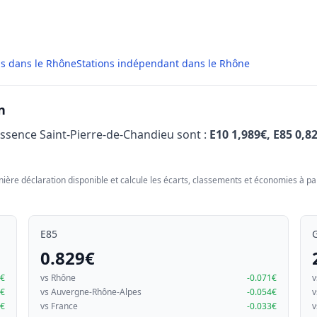
ns dans le Rhône
Stations indépendant dans le Rhône
n
Essence Saint-Pierre-de-Chandieu sont :
E10 1,989€, E85 0,8
nière déclaration disponible et calcule les écarts, classements et économies à par
E85
0.829€
7€
vs Rhône
-0.071€
v
2€
vs Auvergne-Rhône-Alpes
-0.054€
v
8€
vs France
-0.033€
v