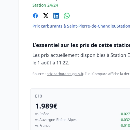
Station 24/24
Prix carburants à Saint-Pierre-de-Chandieu
Statio
L’essentiel sur les prix de cette statio
Les prix actuellement disponibles à Station 
le
1 août à 11:22
.
Source :
prix-carburants.gouv.fr
. Fuel Compare affiche la der
E10
1.989€
vs Rhône
-0.02
vs Auvergne-Rhône-Alpes
-0.03
vs France
-0.01