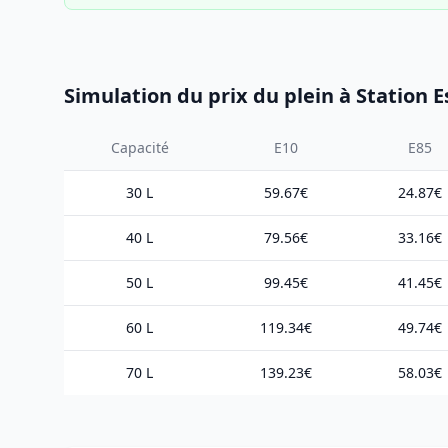
Simulation du prix du plein à Station 
Capacité
E10
E85
30 L
59.67€
24.87€
40 L
79.56€
33.16€
50 L
99.45€
41.45€
60 L
119.34€
49.74€
70 L
139.23€
58.03€