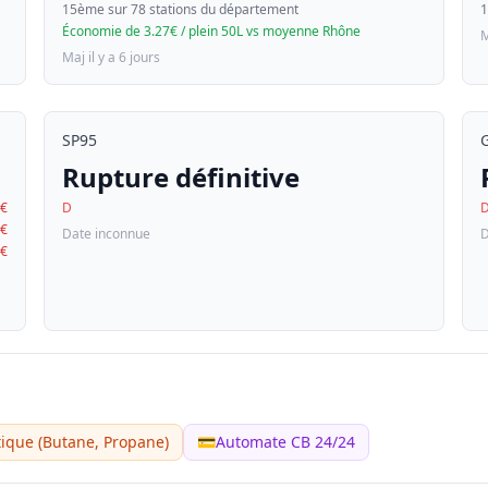
15ème sur 78 stations du département
1
Économie de 3.27€ / plein 50L vs moyenne Rhône
M
Maj il y a 6 jours
SP95
Rupture définitive
3€
D
2€
Date inconnue
D
5€
ique (Butane, Propane)
💳
Automate CB 24/24