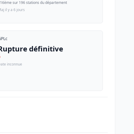
16ème sur 196 stations du département
aj il y a 6 jours
GPLc
Rupture définitive
D
ate inconnue