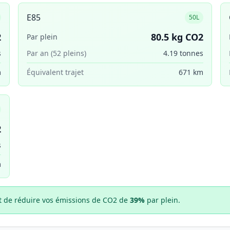
E85
50L
2
80.5 kg CO2
Par plein
s
Par an (52 pleins)
4.19 tonnes
m
Équivalent trajet
671 km
2
s
m
t de réduire vos émissions de CO2 de
39%
par plein.