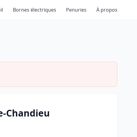
il
Bornes électriques
Penuries
À propos
de-Chandieu