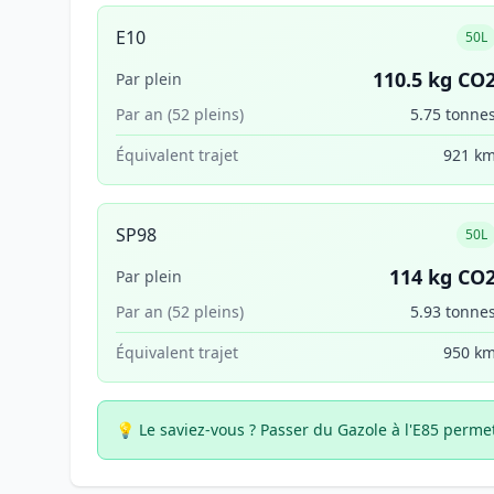
E10
50L
110.5 kg CO
Par plein
Par an (52 pleins)
5.75 tonne
Équivalent trajet
921 k
SP98
50L
114 kg CO
Par plein
Par an (52 pleins)
5.93 tonne
Équivalent trajet
950 k
💡 Le saviez-vous ?
Passer du Gazole à l'E85 perme