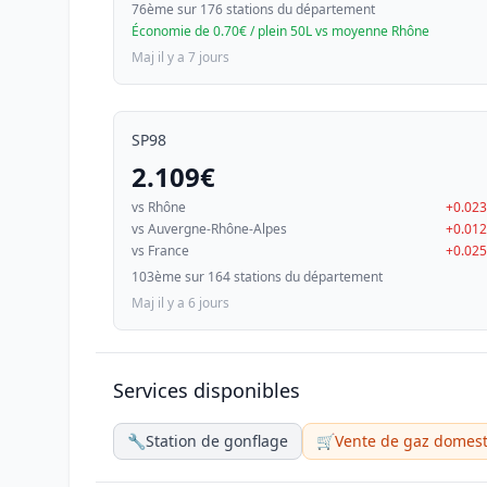
76ème sur 176 stations du département
Économie de 0.70€ / plein 50L vs moyenne Rhône
Maj il y a 7 jours
SP98
2.109€
vs Rhône
+0.02
vs Auvergne-Rhône-Alpes
+0.01
vs France
+0.02
103ème sur 164 stations du département
Maj il y a 6 jours
Services disponibles
🔧
Station de gonflage
🛒
Vente de gaz domest