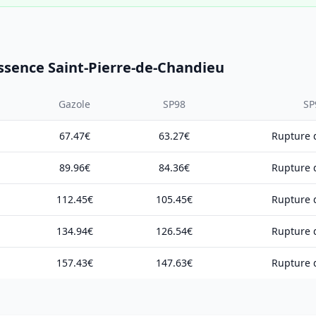
Essence Saint-Pierre-de-Chandieu
Gazole
SP98
SP
67.47€
63.27€
Rupture d
89.96€
84.36€
Rupture d
112.45€
105.45€
Rupture d
134.94€
126.54€
Rupture d
157.43€
147.63€
Rupture d