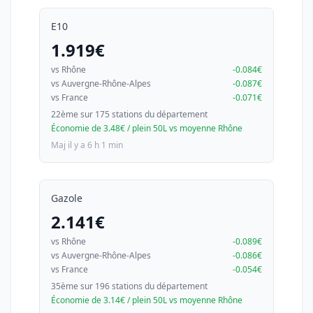
E10
1.919€
vs Rhône
-0.084€
vs Auvergne-Rhône-Alpes
-0.087€
vs France
-0.071€
22ème sur 175 stations du département
Économie de 3.48€ / plein 50L vs moyenne Rhône
Maj il y a 6 h 1 min
Gazole
2.141€
vs Rhône
-0.089€
vs Auvergne-Rhône-Alpes
-0.086€
vs France
-0.054€
35ème sur 196 stations du département
Économie de 3.14€ / plein 50L vs moyenne Rhône