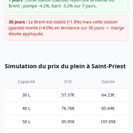
Brent : pompe -4.2%, baril -3.2% sur 7 jours.
30 jours :
Le Brent est stable (+1.8%) mais cette station
(gazole) monte (+4.0%) en tendance sur 30 jours — marge
élevée appliquée.
Simulation du prix du plein à Saint-Priest
Capacité
E10
Gazole
30 L
57.57€
64.23€
40 L
76.76€
85.64€
50 L
95.95€
107.05€