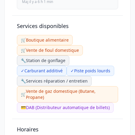
Maj il y a 6 h 1 min
Services disponibles
🛒
Boutique alimentaire
🛒
Vente de fioul domestique
🔧
Station de gonflage
✓
Carburant additivé
✓
Piste poids lourds
🔧
Services réparation / entretien
Vente de gaz domestique (Butane,
🛒
Propane)
💳
DAB (Distributeur automatique de billets)
Horaires