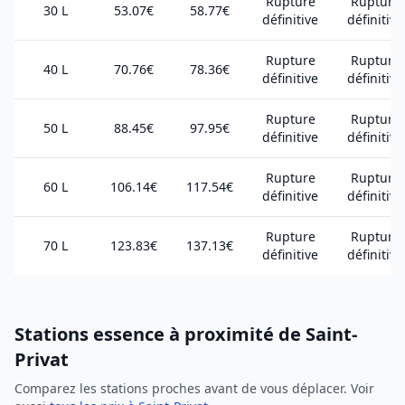
Rupture
Rupture
30 L
53.07€
58.77€
définitive
définitive
Rupture
Rupture
40 L
70.76€
78.36€
définitive
définitive
Rupture
Rupture
50 L
88.45€
97.95€
définitive
définitive
Rupture
Rupture
60 L
106.14€
117.54€
définitive
définitive
Rupture
Rupture
70 L
123.83€
137.13€
définitive
définitive
Stations essence à proximité de Saint-
Privat
Comparez les stations proches avant de vous déplacer. Voir