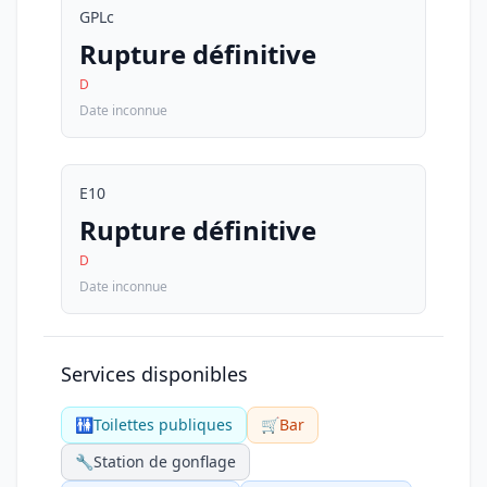
GPLc
Rupture définitive
D
Date inconnue
E10
Rupture définitive
D
Date inconnue
Services disponibles
🚻
Toilettes publiques
🛒
Bar
🔧
Station de gonflage