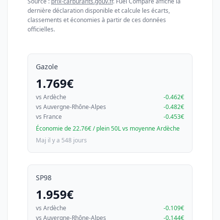
Source :
prix-carburants.gouv.fr
. Fuel Compare affiche la
dernière déclaration disponible et calcule les écarts,
classements et économies à partir de ces données
officielles.
Gazole
1.769€
vs Ardèche
-0.462€
vs Auvergne-Rhône-Alpes
-0.482€
vs France
-0.453€
Économie de 22.76€ / plein 50L vs moyenne Ardèche
Maj il y a 548 jours
SP98
1.959€
vs Ardèche
-0.109€
vs Auvergne-Rhône-Alpes
-0.144€