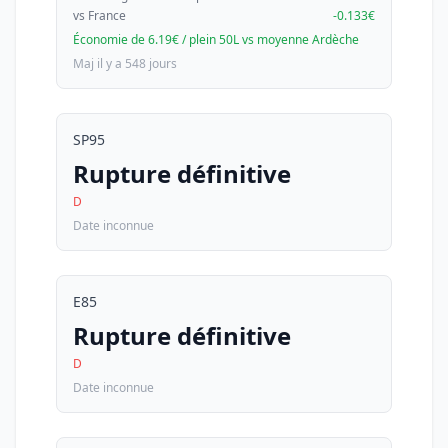
vs France
-0.133€
Économie de 6.19€ / plein 50L vs moyenne Ardèche
Maj il y a 548 jours
SP95
Rupture définitive
D
Date inconnue
E85
Rupture définitive
D
Date inconnue