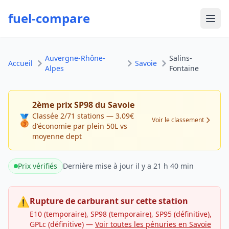
fuel-compare
Ouvr
Auvergne-Rhône-
Salins-
Accueil
Savoie
Alpes
Fontaine
2ème prix SP98 du Savoie
Classée 2/71 stations — 3.09€
🥉
Voir le classement
d'économie par plein 50L vs
moyenne dept
Prix vérifiés
Dernière mise à jour
il y a 21 h 40 min
⚠
Rupture de carburant sur cette station
E10 (temporaire), SP98 (temporaire), SP95 (définitive),
GPLc (définitive)
—
Voir toutes les pénuries en Savoie