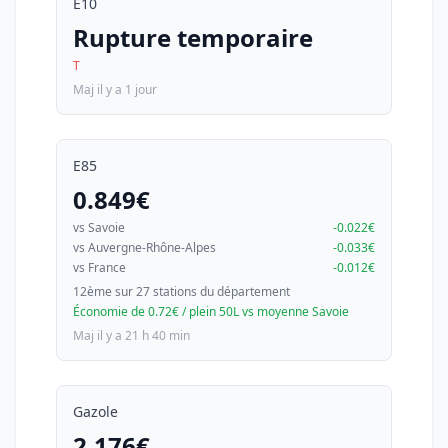
E10
Rupture temporaire
T
Maj il y a 1 jour
E85
0.849€
vs Savoie
-0.022€
vs Auvergne-Rhône-Alpes
-0.033€
vs France
-0.012€
12ème sur 27 stations du département
Économie de 0.72€ / plein 50L vs moyenne Savoie
Maj il y a 21 h 40 min
Gazole
2.176€