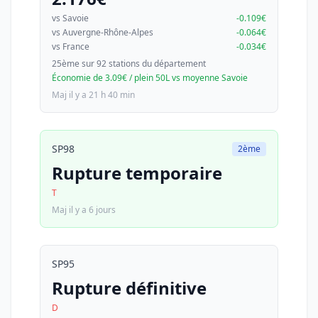
vs Savoie
-0.109€
vs Auvergne-Rhône-Alpes
-0.064€
vs France
-0.034€
25ème sur 92 stations du département
Économie de 3.09€ / plein 50L vs moyenne Savoie
Maj il y a 21 h 40 min
SP98
2ème
Rupture temporaire
T
Maj il y a 6 jours
SP95
Rupture définitive
D