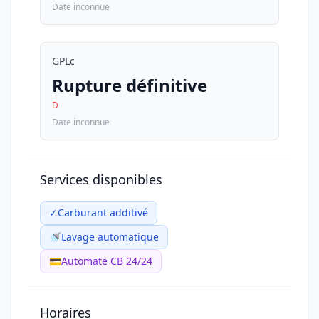
Date inconnue
GPLc
Rupture définitive
D
Date inconnue
Services disponibles
✓
Carburant additivé
🚿
Lavage automatique
💳
Automate CB 24/24
Horaires