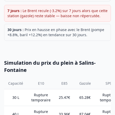
7 jours :
Le Brent recule (-3.2%) sur 7 jours alors que cette
station (gazole) reste stable — baisse non répercutée.
30 jours :
Prix en hausse en phase avec le Brent (pompe
+8.8%, baril +12.2%) en tendance sur 30 jours.
Simulation du prix du plein à Salins-
Fontaine
Capacité
E10
E85
Gazole
SP98
Rupture
Ruptur
30 L
25.47€
65.28€
temporaire
tempora
Rupture
Ruptur
40 L
33.96€
87.04€