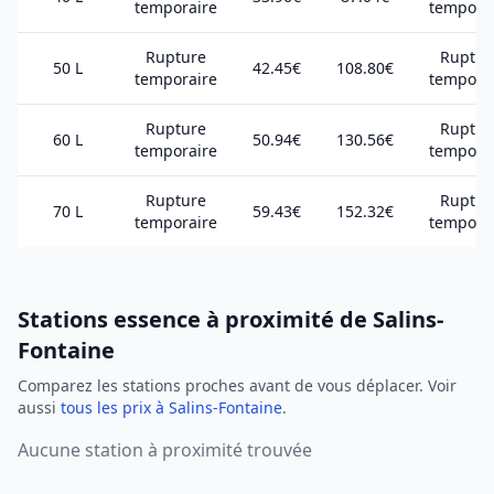
temporaire
tempora
Rupture
Ruptur
50 L
42.45€
108.80€
temporaire
tempora
Rupture
Ruptur
60 L
50.94€
130.56€
temporaire
tempora
Rupture
Ruptur
70 L
59.43€
152.32€
temporaire
tempora
Stations essence à proximité de Salins-
Fontaine
Comparez les stations proches avant de vous déplacer. Voir
aussi
tous les prix à Salins-Fontaine
.
Aucune station à proximité trouvée