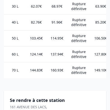
Rupture
30 L
62.07€
68.97€
63.90€
définitive
Rupture
40 L
82.76€
91.96€
85.20€
définitive
Rupture
50 L
103.45€
114.95€
106.50€
définitive
Rupture
60 L
124.14€
137.94€
127.80€
définitive
Rupture
70 L
144.83€
160.93€
149.10€
définitive
Se rendre à cette station
161 AVENUE DES LACS,