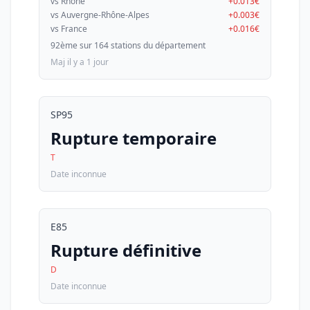
vs Rhône
+0.013€
vs Auvergne-Rhône-Alpes
+0.003€
vs France
+0.016€
92ème sur 164 stations du département
Maj il y a 1 jour
SP95
Rupture temporaire
T
Date inconnue
E85
Rupture définitive
D
Date inconnue