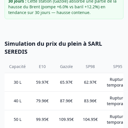
30 jours :
Cette station (Gazole) absorbe une partie de la
hausse du Brent (pompe +6.0% vs baril +12.2%) en
tendance sur 30 jours — hausse contenue.
Simulation du prix du plein à SARL
SEREDIS
Capacité
E10
Gazole
SP98
SP95
Rupture
30 L
59.97€
65.97€
62.97€
temporair
Rupture
40 L
79.96€
87.96€
83.96€
temporair
Rupture
50 L
99.95€
109.95€
104.95€
temporair