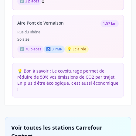
0
🅿️ 2 places
Aire Pont de Vernaison
1.57 km
Rue du Rhône
Solaize
🅿️ 70 places
♿ 3 PMR
💡 Éclairée
💡 Bon à savoir :
Le covoiturage permet de
réduire de 50% vos émissions de CO2 par trajet.
En plus d'être écologique, c'est aussi économique
!
Voir toutes les stations Carrefour