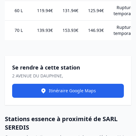
Rupture
60 L
119.94€
131.94€
125.94€
temporair
Rupture
70 L
139.93€
153.93€
146.93€
temporair
Se rendre à cette station
2 AVENUE DU DAUPHINE,
Itinéraire Google Maps
Stations essence à proximité de SARL
SEREDIS