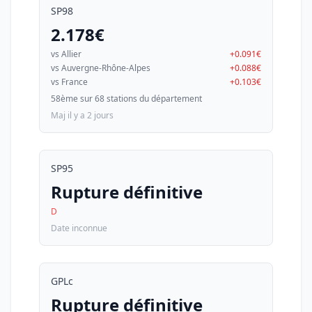
SP98
2.178€
vs Allier
+0.091€
vs Auvergne-Rhône-Alpes
+0.088€
vs France
+0.103€
58ème sur 68 stations du département
Maj il y a 2 jours
SP95
Rupture définitive
D
Date inconnue
GPLc
Rupture définitive