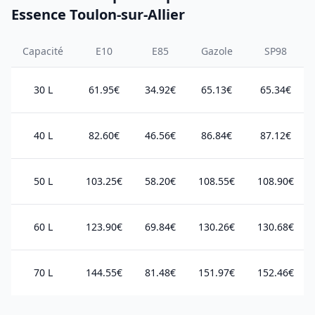
Essence Toulon-sur-Allier
Capacité
E10
E85
Gazole
SP98
30 L
61.95€
34.92€
65.13€
65.34€
40 L
82.60€
46.56€
86.84€
87.12€
50 L
103.25€
58.20€
108.55€
108.90€
60 L
123.90€
69.84€
130.26€
130.68€
70 L
144.55€
81.48€
151.97€
152.46€