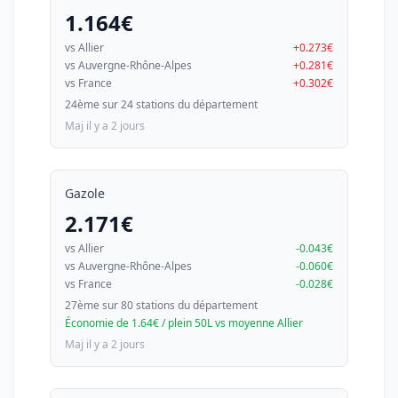
1.164€
vs Allier
+0.273€
vs Auvergne-Rhône-Alpes
+0.281€
vs France
+0.302€
24ème sur 24 stations du département
Maj il y a 2 jours
Gazole
2.171€
vs Allier
-0.043€
vs Auvergne-Rhône-Alpes
-0.060€
vs France
-0.028€
27ème sur 80 stations du département
Économie de 1.64€ / plein 50L vs moyenne Allier
Maj il y a 2 jours