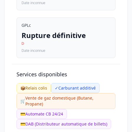
Date inconnue
GPLc
Rupture définitive
D
Date inconnue
Services disponibles
📦
Relais colis
✓
Carburant additivé
Vente de gaz domestique (Butane,
🛒
Propane)
💳
Automate CB 24/24
💳
DAB (Distributeur automatique de billets)