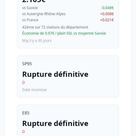
vs Savoie
-0.048€
vs Auvergne-Rhône-Alpes
+0.008€
vs France
+0.021€
42ème sur 72 stations du département
Économie de 0.97€ / plein 50L vs moyenne Savoie
Maj il y a 30 jours
SP95
Rupture définitive
D
Date inconnue
E85
Rupture définitive
D