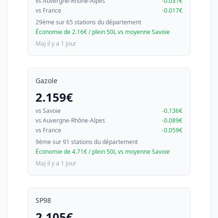
vs Auvergne-Rhône-Alpes
-0.031€
vs France
-0.017€
29ème sur 65 stations du département
Économie de 2.16€ / plein 50L vs moyenne Savoie
Maj il y a 1 jour
Gazole
2.159€
vs Savoie
-0.136€
vs Auvergne-Rhône-Alpes
-0.089€
vs France
-0.059€
9ème sur 91 stations du département
Économie de 4.71€ / plein 50L vs moyenne Savoie
Maj il y a 1 jour
SP98
2.105€