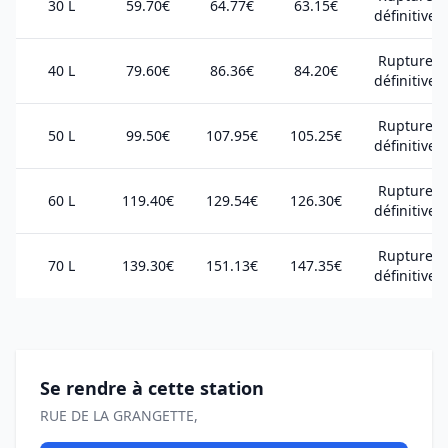
30 L
59.70€
64.77€
63.15€
définitive
Rupture
40 L
79.60€
86.36€
84.20€
définitive
Rupture
50 L
99.50€
107.95€
105.25€
définitive
Rupture
60 L
119.40€
129.54€
126.30€
définitive
Rupture
70 L
139.30€
151.13€
147.35€
définitive
Se rendre à cette station
RUE DE LA GRANGETTE,