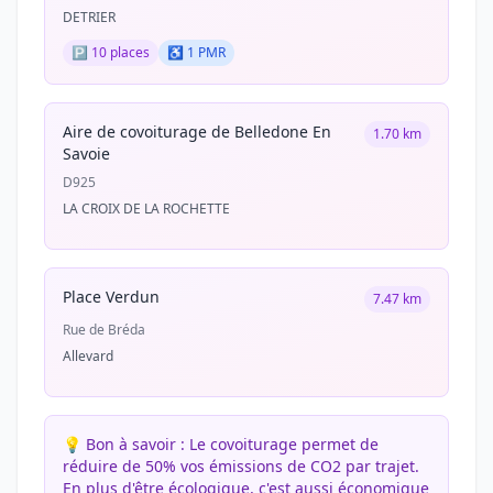
DETRIER
🅿️ 10 places
♿ 1 PMR
Aire de covoiturage de Belledone En
1.70 km
Savoie
D925
LA CROIX DE LA ROCHETTE
Place Verdun
7.47 km
Rue de Bréda
Allevard
💡 Bon à savoir :
Le covoiturage permet de
réduire de 50% vos émissions de CO2 par trajet.
En plus d'être écologique, c'est aussi économique