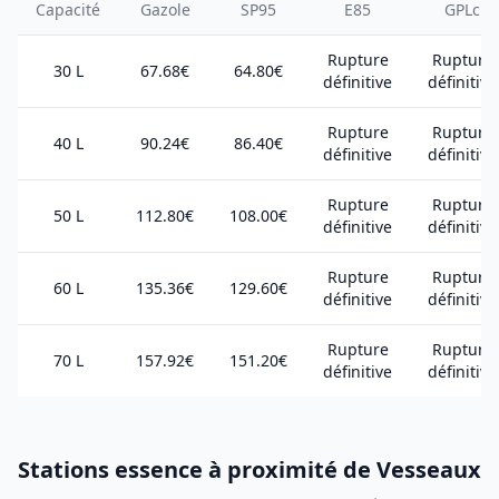
Capacité
Gazole
SP95
E85
GPLc
Rupture
Rupture
30 L
67.68€
64.80€
définitive
définitive
Rupture
Rupture
40 L
90.24€
86.40€
définitive
définitive
Rupture
Rupture
50 L
112.80€
108.00€
définitive
définitive
Rupture
Rupture
60 L
135.36€
129.60€
définitive
définitive
Rupture
Rupture
70 L
157.92€
151.20€
définitive
définitive
Stations essence à proximité de Vesseaux