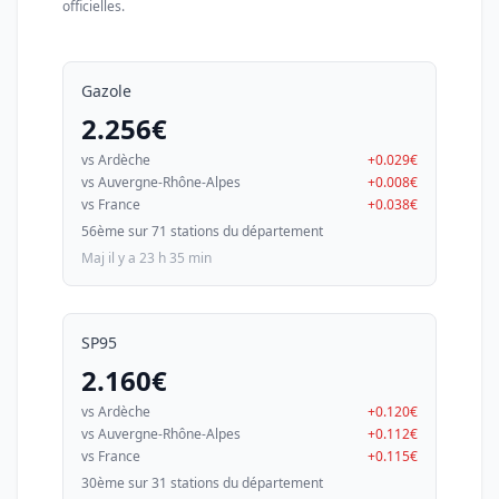
officielles.
Gazole
2.256€
vs Ardèche
+0.029€
vs Auvergne-Rhône-Alpes
+0.008€
vs France
+0.038€
56ème sur 71 stations du département
Maj il y a 23 h 35 min
SP95
2.160€
vs Ardèche
+0.120€
vs Auvergne-Rhône-Alpes
+0.112€
vs France
+0.115€
30ème sur 31 stations du département