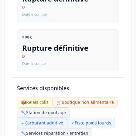
D
Date inconnue
SP98
Rupture définitive
D
Date inconnue
Services disponibles
📦
Relais colis
🛒
Boutique non alimentaire
🔧
Station de gonflage
✓
Carburant additivé
✓
Piste poids lourds
🔧
Services réparation / entretien