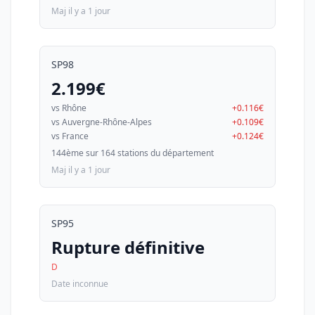
Maj il y a 1 jour
SP98
2.199€
vs Rhône
+0.116€
vs Auvergne-Rhône-Alpes
+0.109€
vs France
+0.124€
144ème sur 164 stations du département
Maj il y a 1 jour
SP95
Rupture définitive
D
Date inconnue