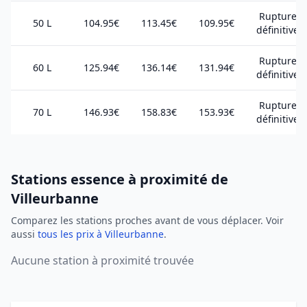
Rupture
50 L
104.95€
113.45€
109.95€
définitive
Rupture
60 L
125.94€
136.14€
131.94€
définitive
Rupture
70 L
146.93€
158.83€
153.93€
définitive
Stations essence à proximité de
Villeurbanne
Comparez les stations proches avant de vous déplacer. Voir
aussi
tous les prix à Villeurbanne
.
Aucune station à proximité trouvée