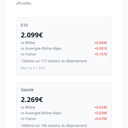
officielles.
E10
2.099€
vs Rhône
+0.094€
vs Auvergne-Rhône-Alpes
+0.091€
vs France
+0.107€
156ème sur 175 stations du département
Maj il y a 1 jour
Gazole
2.269€
vs Rhône
+0.034€
vs Auvergne-Rhône-Alpes
+0.038€
vs France
+0.070€
168ème sur 196 stations du département