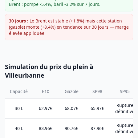
Brent : pompe -5.4%, baril -3.2% sur 7 jours.
30 jours :
Le Brent est stable (+1.8%) mais cette station
(gazole) monte (+8.4%) en tendance sur 30 jours — marge
élevée appliquée.
Simulation du prix du plein à
Villeurbanne
Capacité
E10
Gazole
SP98
SP95
Rupture
30 L
62.97€
68.07€
65.97€
définitive
Rupture
40 L
83.96€
90.76€
87.96€
définitive