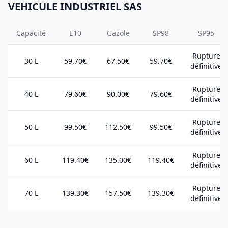
VEHICULE INDUSTRIEL SAS
Capacité
E10
Gazole
SP98
SP95
Rupture
30 L
59.70€
67.50€
59.70€
définitive
Rupture
40 L
79.60€
90.00€
79.60€
définitive
Rupture
50 L
99.50€
112.50€
99.50€
définitive
Rupture
60 L
119.40€
135.00€
119.40€
définitive
Rupture
70 L
139.30€
157.50€
139.30€
définitive