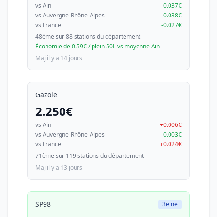
vs Ain
-0.037€
vs Auvergne-Rhône-Alpes
-0.038€
vs France
-0.027€
48ème sur 88 stations du département
Économie de 0.59€ / plein 50L vs moyenne Ain
Maj il y a 14 jours
Gazole
2.250€
vs Ain
+0.006€
vs Auvergne-Rhône-Alpes
-0.003€
vs France
+0.024€
71ème sur 119 stations du département
Maj il y a 13 jours
SP98
3ème