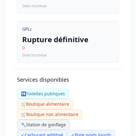
Date inconnue
GPLc
Rupture définitive
D
Date inconnue
Services disponibles
🚻
Toilettes publiques
🛒
Boutique alimentaire
🛒
Boutique non alimentaire
🔧
Station de gonflage
✓
Carburant additivé
✓
Piste poids lourds