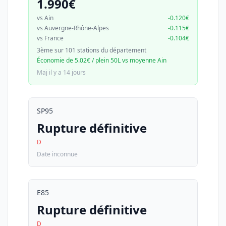
1.990€
vs Ain
-0.120€
vs Auvergne-Rhône-Alpes
-0.115€
vs France
-0.104€
3ème sur 101 stations du département
Économie de 5.02€ / plein 50L vs moyenne Ain
Maj il y a 14 jours
SP95
Rupture définitive
D
Date inconnue
E85
Rupture définitive
D