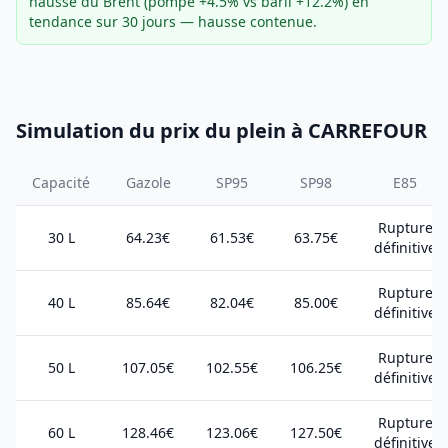
hausse du Brent (pompe +4.5% vs baril +12.2%) en
tendance sur 30 jours — hausse contenue.
Simulation du prix du plein à CARREFOUR
Capacité
Gazole
SP95
SP98
E85
Rupture
30 L
64.23€
61.53€
63.75€
définitive
Rupture
40 L
85.64€
82.04€
85.00€
définitive
Rupture
50 L
107.05€
102.55€
106.25€
définitive
Rupture
60 L
128.46€
123.06€
127.50€
définitive