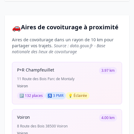
🚗
Aires de covoiturage à proximité
Aires de covoiturage dans un rayon de 10 km pour
partager vos trajets.
Source : data.gouv.fr - Base
nationale des lieux de covoiturage
P+R Champfeuillet
3.97 km
11 Route des Bois Parc de Montaly
Voiron
🅿️ 132 places
♿ 3 PMR
💡 Éclairée
Voiron
4.00 km
8 Route des Bois 38500 Voiron
Voiron