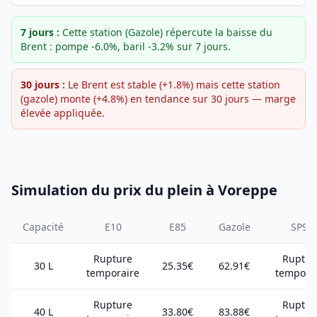
7 jours :
Cette station (Gazole) répercute la baisse du
Brent : pompe -6.0%, baril -3.2% sur 7 jours.
30 jours :
Le Brent est stable (+1.8%) mais cette station
(gazole) monte (+4.8%) en tendance sur 30 jours — marge
élevée appliquée.
Simulation du prix du plein à Voreppe
Capacité
E10
E85
Gazole
SP98
Rupture
Ruptur
30 L
25.35€
62.91€
temporaire
tempora
Rupture
Ruptur
40 L
33.80€
83.88€