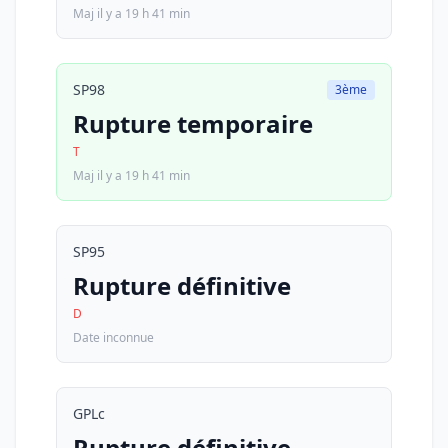
Maj il y a 19 h 41 min
SP98
3ème
Rupture temporaire
T
Maj il y a 19 h 41 min
SP95
Rupture définitive
D
Date inconnue
GPLc
Rupture définitive