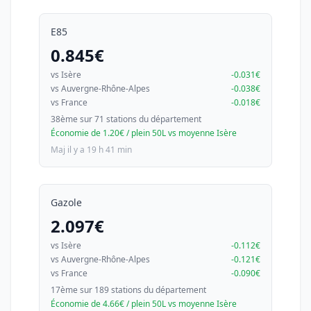
E85
0.845€
vs Isère
-0.031€
vs Auvergne-Rhône-Alpes
-0.038€
vs France
-0.018€
38ème sur 71 stations du département
Économie de 1.20€ / plein 50L vs moyenne Isère
Maj il y a 19 h 41 min
Gazole
2.097€
vs Isère
-0.112€
vs Auvergne-Rhône-Alpes
-0.121€
vs France
-0.090€
17ème sur 189 stations du département
Économie de 4.66€ / plein 50L vs moyenne Isère