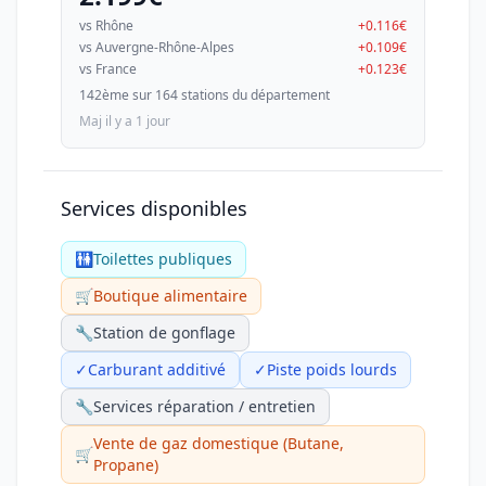
vs Rhône
+0.116€
vs Auvergne-Rhône-Alpes
+0.109€
vs France
+0.123€
142ème sur 164 stations du département
Maj il y a 1 jour
Services disponibles
🚻
Toilettes publiques
🛒
Boutique alimentaire
🔧
Station de gonflage
✓
Carburant additivé
✓
Piste poids lourds
🔧
Services réparation / entretien
Vente de gaz domestique (Butane,
🛒
Propane)