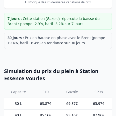
Historique des 20 dernières variations de prix
7 jours :
Cette station (Gazole) répercute la baisse du
Brent : pompe -2.9%, baril -3.2% sur 7 jours.
30 jours :
Prix en hausse en phase avec le Brent (pompe
+9.4%, baril +6.4%) en tendance sur 30 jours.
Simulation du prix du plein à Station
Essence Vourles
Capacité
E10
Gazole
SP98
30 L
63.87€
69.87€
65.97€
40 L
85.16€
93.16€
87.96€