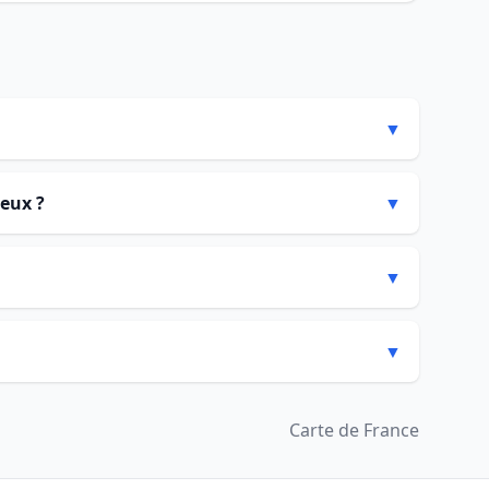
▼
neux ?
▼
▼
▼
Carte de France