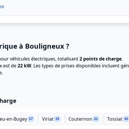
PMR
rique à Bouligneux ?
our véhicules électriques, totalisant
2 points de charge
.
x est de
22 kW
. Les types de prises disponibles incluent g
e.
charge
eu-en-Bugey
Viriat
Couternon
Tossiat
37
35
32
30