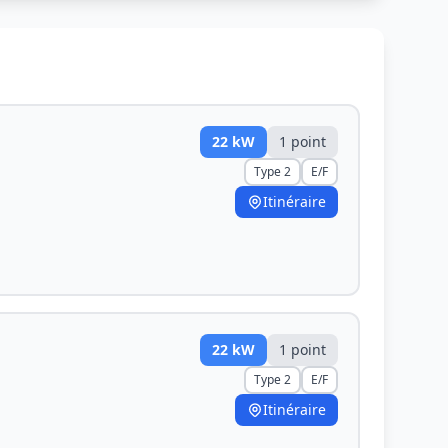
22
kW
1
point
Type 2
E/F
Itinéraire
22
kW
1
point
Type 2
E/F
Itinéraire