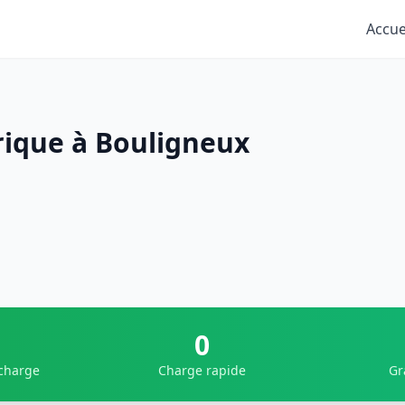
Accue
rique à Bouligneux
0
 charge
Charge rapide
Gr