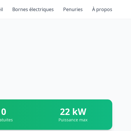
il
Bornes électriques
Penuries
À propos
0
22 kW
atuites
Puissance max