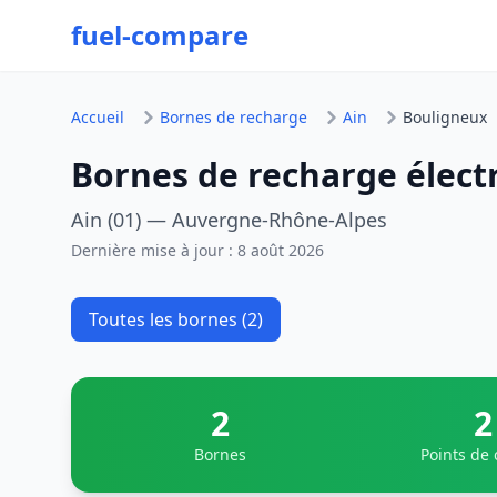
fuel-compare
Accueil
Bornes de recharge
Ain
Bouligneux
Bornes de recharge élect
Ain (01) — Auvergne-Rhône-Alpes
Dernière mise à jour :
8 août 2026
Toutes les bornes (2)
2
2
Bornes
Points de