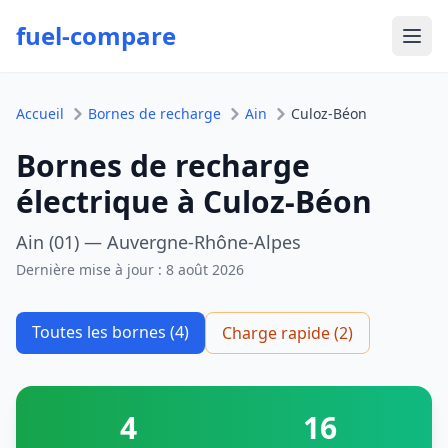
fuel-compare
Ouvr
Accueil
Bornes de recharge
Ain
Culoz-Béon
Bornes de recharge
électrique à Culoz-Béon
Ain (01) — Auvergne-Rhône-Alpes
Dernière mise à jour :
8 août 2026
Toutes les bornes (4)
Charge rapide (2)
4
16