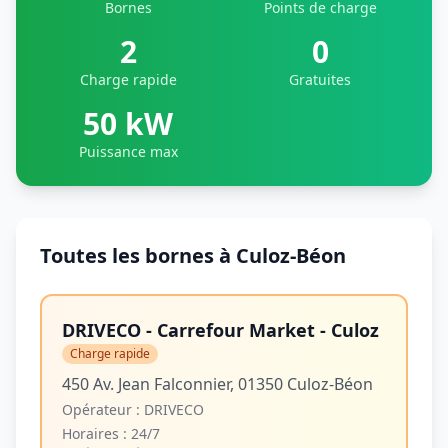
Bornes
Points de charge
2
0
Charge rapide
Gratuites
50 kW
Puissance max
Toutes les bornes à Culoz-Béon
DRIVECO - Carrefour Market - Culoz
Charge rapide
450 Av. Jean Falconnier, 01350 Culoz-Béon
Opérateur :
DRIVECO
Horaires :
24/7