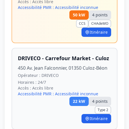
Accès :
Accès libre
Accessibilité PMR :
Accessibilité inconnue
50
kW
4
point
s
CCS
CHAdeMO
Itinéraire
DRIVECO - Carrefour Market - Culoz
450 Av. Jean Falconnier, 01350 Culoz-Béon
Opérateur :
DRIVECO
Horaires :
24/7
Accès :
Accès libre
Accessibilité PMR :
Accessibilité inconnue
22
kW
4
point
s
Type 2
Itinéraire