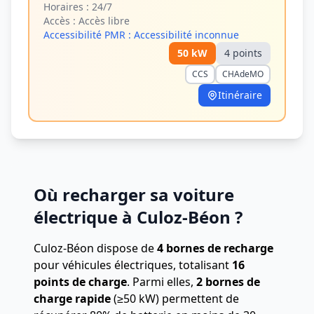
Horaires :
24/7
Accès :
Accès libre
Accessibilité PMR :
Accessibilité inconnue
50
kW
4
point
s
CCS
CHAdeMO
Itinéraire
Où recharger sa voiture
électrique à Culoz-Béon ?
Culoz-Béon dispose de
4 bornes de recharge
pour véhicules électriques, totalisant
16
points de charge
.
Parmi elles,
2 bornes de
charge rapide
(≥50 kW) permettent de