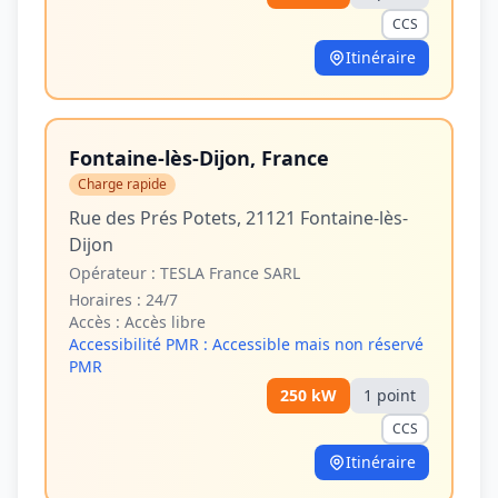
CCS
Itinéraire
Fontaine-lès-Dijon, France
Charge rapide
Rue des Prés Potets, 21121 Fontaine-lès-
Dijon
Opérateur :
TESLA France SARL
Horaires :
24/7
Accès :
Accès libre
Accessibilité PMR :
Accessible mais non réservé
PMR
250
kW
1
point
CCS
Itinéraire