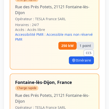
Rue des Prés Potets, 21121 Fontaine-lès-
Dijon
Opérateur :
TESLA France SARL
Horaires :
24/7
Accès :
Accès libre
Accessibilité PMR :
Accessible mais non réservé
PMR
250
kW
1
point
CCS
Itinéraire
Fontaine-lès-Dijon, France
Charge rapide
Rue des Prés Potets, 21121 Fontaine-lès-
Dijon
Opérateur :
TESLA France SARL