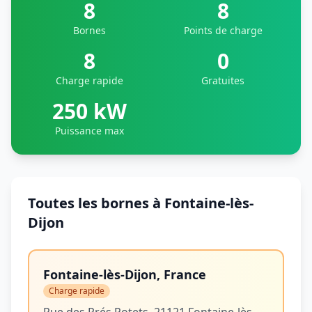
8
8
Bornes
Points de charge
8
0
Charge rapide
Gratuites
250 kW
Puissance max
Toutes les bornes à Fontaine-lès-
Dijon
Fontaine-lès-Dijon, France
Charge rapide