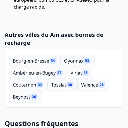
européen), Combo CCS et CHAdeMO pour la
charge rapide.
Autres villes du Ain avec bornes de
recharge
Bourg-en-Bresse
Oyonnax
54
53
Ambérieu-en-Bugey
Viriat
37
35
Couternon
Tossiat
Valence
32
30
28
Beynost
26
Questions fréquentes