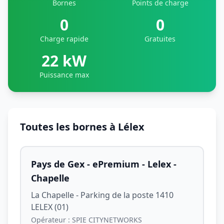
Bornes
Points de charge
0
0
Charge rapide
Gratuites
22 kW
Puissance max
Toutes les bornes à Lélex
Pays de Gex - ePremium - Lelex -
Chapelle
La Chapelle - Parking de la poste 1410
LELEX (01)
Opérateur :
SPIE CITYNETWORKS