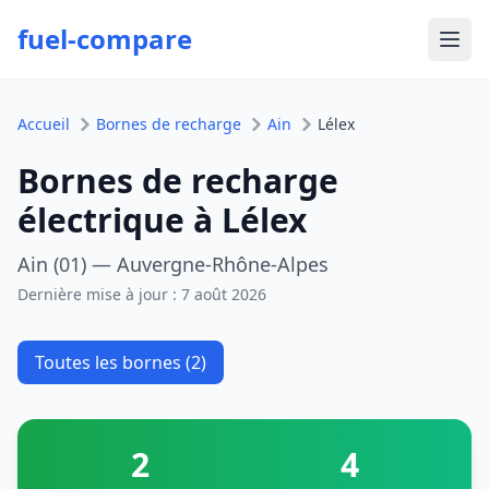
fuel-compare
Ouvr
Accueil
Bornes de recharge
Ain
Lélex
Bornes de recharge
électrique à Lélex
Ain (01) — Auvergne-Rhône-Alpes
Dernière mise à jour :
7 août 2026
Toutes les bornes (2)
2
4