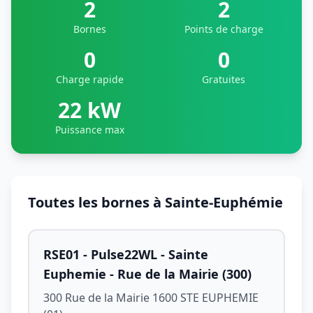
2
2
Bornes
Points de charge
0
0
Charge rapide
Gratuites
22 kW
Puissance max
Toutes les bornes à Sainte-Euphémie
RSE01 - Pulse22WL - Sainte
Euphemie - Rue de la Mairie (300)
300 Rue de la Mairie 1600 STE EUPHEMIE