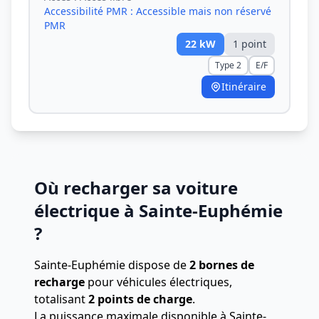
Accessibilité PMR :
Accessible mais non réservé
PMR
22
kW
1
point
Type 2
E/F
Itinéraire
Où recharger sa voiture
électrique à Sainte-Euphémie
?
Sainte-Euphémie dispose de
2 bornes de
recharge
pour véhicules électriques,
totalisant
2 points de charge
.
La puissance maximale disponible à Sainte-