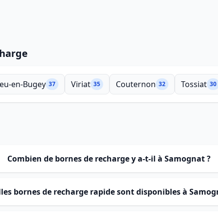
charge
eu-en-Bugey
Viriat
Couternon
Tossiat
37
35
32
30
Combien de bornes de recharge y a-t-il à Samognat ?
les bornes de recharge rapide sont disponibles à Samog