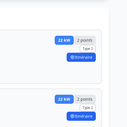
22
kW
2
point
s
Type 2
Itinéraire
22
kW
2
point
s
Type 2
Itinéraire