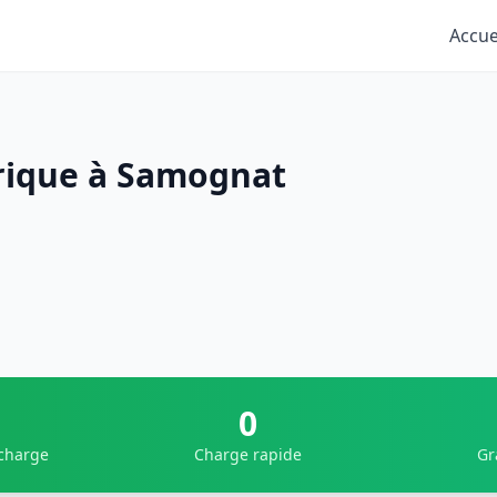
Accue
trique à Samognat
0
 charge
Charge rapide
Gr