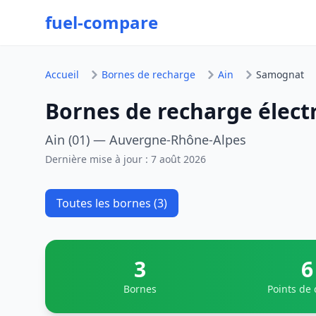
fuel-compare
Accueil
Bornes de recharge
Ain
Samognat
Bornes de recharge élec
Ain (01) — Auvergne-Rhône-Alpes
Dernière mise à jour :
7 août 2026
Toutes les bornes (3)
3
6
Bornes
Points de