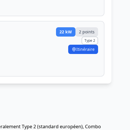
22
kW
2
point
s
Type 2
Itinéraire
énéralement Type 2 (standard européen), Combo