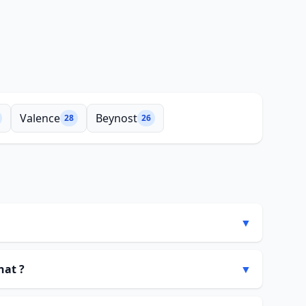
Valence
Beynost
28
26
▼
nat ?
▼