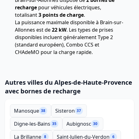
Brain-sur-Allonnes dispose de
2 bornes de
recharge
pour véhicules électriques,
totalisant
3 points de charge
.
La puissance maximale disponible à Brain-sur-
Allonnes est de
22 kW
. Les types de prises
disponibles incluent généralement Type 2
(standard européen), Combo CCS et
CHAdeMO pour la charge rapide.
Autres villes du Alpes-de-Haute-Provence
avec bornes de recharge
Manosque
Sisteron
38
37
Digne-les-Bains
Aubignosc
35
30
La Brillanne
Saint-Julien-du-Verdon
8
6