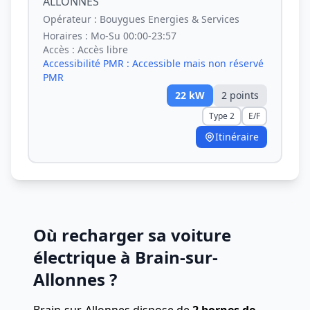
ALLONNES
Opérateur :
Bouygues Energies & Services
Horaires :
Mo-Su 00:00-23:57
Accès :
Accès libre
Accessibilité PMR :
Accessible mais non réservé
PMR
22
kW
2
point
s
Type 2
E/F
Itinéraire
Où recharger sa voiture
électrique à Brain-sur-
Allonnes ?