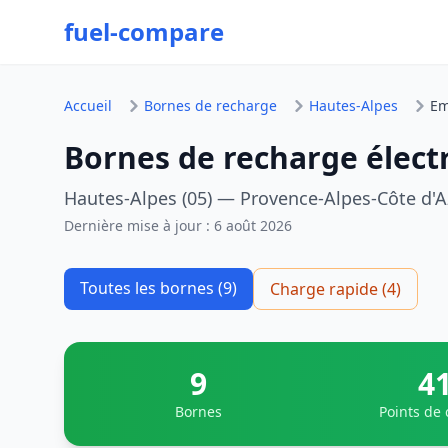
fuel-compare
Accueil
Bornes de recharge
Hautes-Alpes
Em
Bornes de recharge élect
Hautes-Alpes (05) — Provence-Alpes-Côte d'A
Dernière mise à jour :
6 août 2026
Toutes les bornes (9)
Charge rapide (4)
9
4
Bornes
Points de