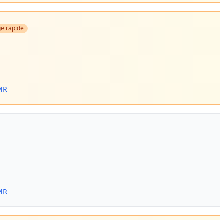
e rapide
PMR
PMR