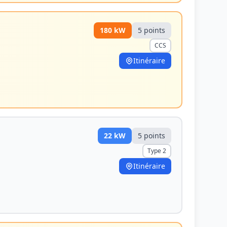
180
kW
5
point
s
CCS
Itinéraire
22
kW
5
point
s
Type 2
Itinéraire