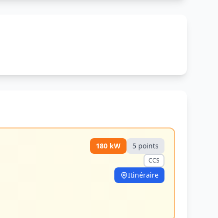
180
kW
5
point
s
CCS
Itinéraire