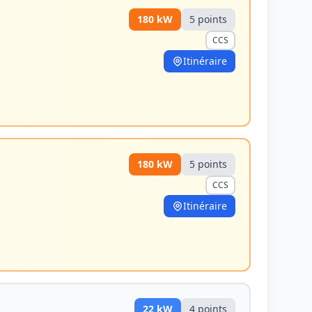
180
kW
5
point
s
CCS
Itinéraire
180
kW
5
point
s
CCS
Itinéraire
22
kW
4
point
s