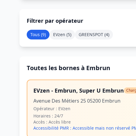
Filtrer par opérateur
Tous (
9
)
EVzen
(
5
)
GREENSPOT
(
4
)
Toutes les bornes à Embrun
EVzen - Embrun, Super U Embrun
Charg
Avenue Des Métiers 25 05200 Embrun
Opérateur :
EVzen
Horaires :
24/7
Accès :
Accès libre
Accessibilité PMR :
Accessible mais non réservé 