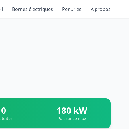
il
Bornes électriques
Penuries
À propos
0
180 kW
atuites
Puissance max