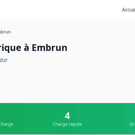
Accue
brun
rique à Embrun
zur
1
4
 charge
Charge rapide
Gr