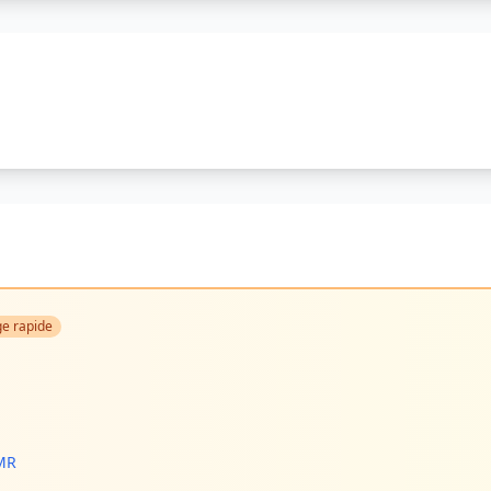
e rapide
PMR