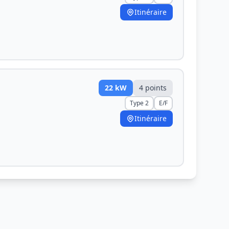
Itinéraire
22
kW
4
point
s
Type 2
E/F
Itinéraire