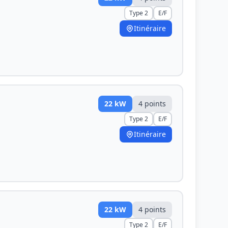
Type 2
E/F
Itinéraire
22
kW
4
point
s
Type 2
E/F
Itinéraire
22
kW
4
point
s
Type 2
E/F