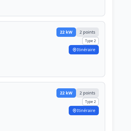
22
kW
2
point
s
Type 2
Itinéraire
22
kW
2
point
s
Type 2
Itinéraire