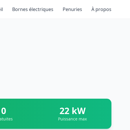
il
Bornes électriques
Penuries
À propos
0
22 kW
atuites
Puissance max