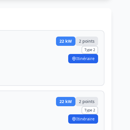
22
kW
2
point
s
Type 2
Itinéraire
22
kW
2
point
s
Type 2
Itinéraire