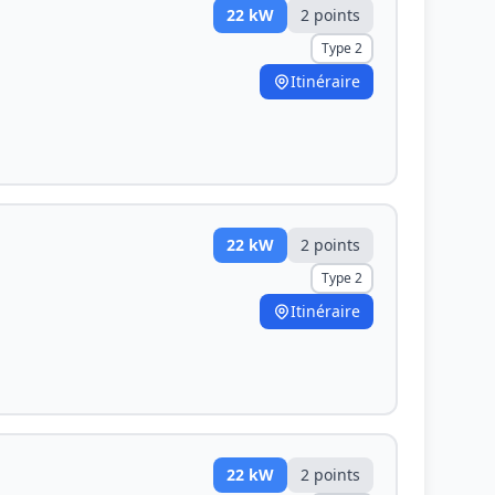
22
kW
2
point
s
Type 2
Itinéraire
22
kW
2
point
s
Type 2
Itinéraire
22
kW
2
point
s