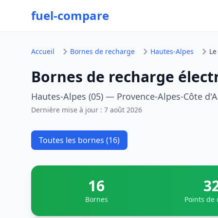
fuel-compare
Accueil
Bornes de recharge
Hautes-Alpes
Le
Bornes de recharge élect
Hautes-Alpes (05) — Provence-Alpes-Côte d'A
Dernière mise à jour :
7 août 2026
Toutes les bornes (16)
16
3
Bornes
Points de