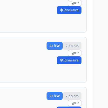
Type 2
Itinéraire
22
kW
2
point
s
Type 2
Itinéraire
22
kW
2
point
s
Type 2