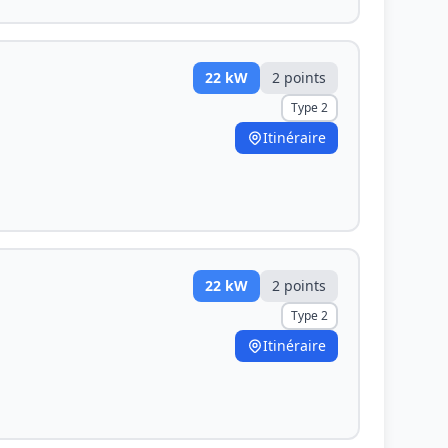
22
kW
2
point
s
Type 2
Itinéraire
22
kW
2
point
s
Type 2
Itinéraire