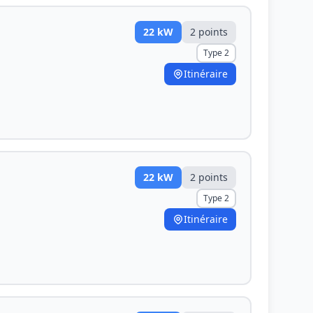
22
kW
2
point
s
Type 2
Itinéraire
22
kW
2
point
s
Type 2
Itinéraire