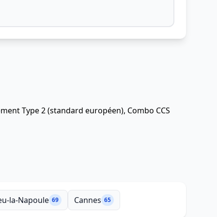
alement Type 2 (standard européen), Combo CCS
eu-la-Napoule
Cannes
69
65