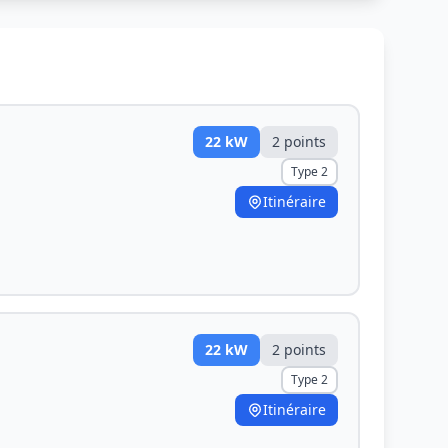
22
kW
2
point
s
Type 2
Itinéraire
22
kW
2
point
s
Type 2
Itinéraire