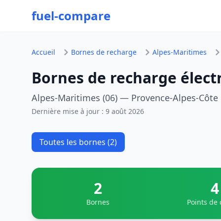
fuel-compare
Accueil
Bornes de recharge
Alpes-Maritimes
Bornes de recharge élect
Alpes-Maritimes (06) — Provence-Alpes-Côte 
Dernière mise à jour :
9 août 2026
Toutes les bornes (2)
2
4
Bornes
Points de