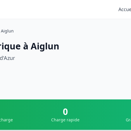
Accue
Aiglun
rique à Aiglun
d'Azur
0
 charge
Charge rapide
Gr