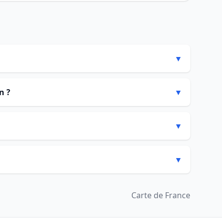
▼
n ?
▼
▼
▼
Carte de France