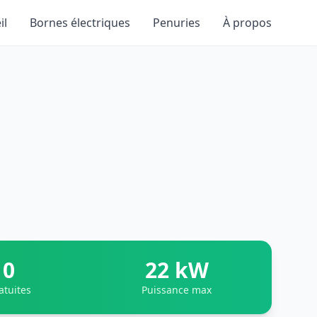
il
Bornes électriques
Penuries
À propos
0
22 kW
atuites
Puissance max