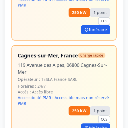
PMR
250
kW
1
point
CCS
Itinéraire
Cagnes-sur-Mer, France
Charge rapide
119 Avenue des Alpes, 06800 Cagnes-Sur-
Mer
Opérateur :
TESLA France SARL
Horaires :
24/7
Accès :
Accès libre
Accessibilité PMR :
Accessible mais non réservé
PMR
250
kW
1
point
CCS
Itinéraire