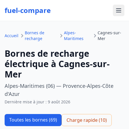
fuel-compare
Ouvr
Bornes de
Alpes-
Cagnes-sur-
Accueil
recharge
Maritimes
Mer
Bornes de recharge
électrique à Cagnes-sur-
Mer
Alpes-Maritimes (06) — Provence-Alpes-Côte
d'Azur
Dernière mise à jour :
9 août 2026
Toutes les bornes (69)
Charge rapide (10)