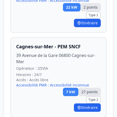
Accessibilité PMR :
Accessibilité inconnue
22
kW
2
point
s
Type 2
Itinéraire
Cagnes-sur-Mer - PEM SNCF
39 Avenue de la Gare 06800 Cagnes-sur-
Mer
Opérateur :
IZIVIA
Horaires :
24/7
Accès :
Accès libre
Accessibilité PMR :
Accessibilité inconnue
7
kW
27
point
s
Type 2
Itinéraire