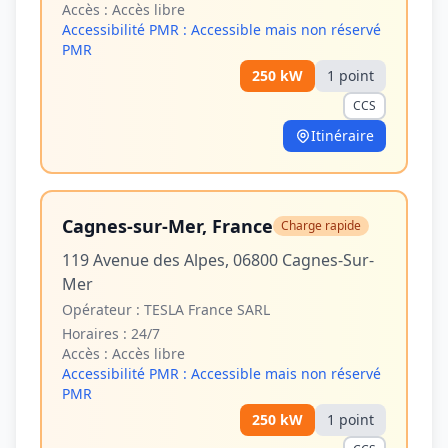
Accès :
Accès libre
Accessibilité PMR :
Accessible mais non réservé
PMR
250
kW
1
point
CCS
Itinéraire
Cagnes-sur-Mer, France
Charge rapide
119 Avenue des Alpes, 06800 Cagnes-Sur-
Mer
Opérateur :
TESLA France SARL
Horaires :
24/7
Accès :
Accès libre
Accessibilité PMR :
Accessible mais non réservé
PMR
250
kW
1
point