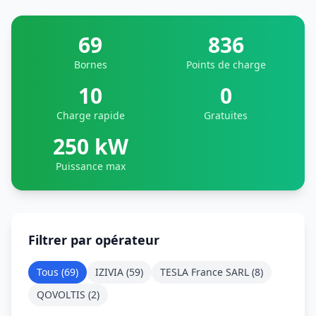
69
836
Bornes
Points de charge
10
0
Charge rapide
Gratuites
250 kW
Puissance max
Filtrer par opérateur
Tous (
69
)
IZIVIA
(
59
)
TESLA France SARL
(
8
)
QOVOLTIS
(
2
)