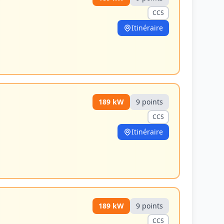
CCS
Itinéraire
189
kW
9
point
s
CCS
Itinéraire
189
kW
9
point
s
CCS