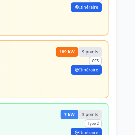
Itinéraire
189
kW
9
point
s
CCS
Itinéraire
7
kW
3
point
s
Type 2
Itinéraire