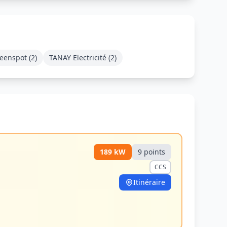
eenspot
(
2
)
TANAY Electricité
(
2
)
189
kW
9
point
s
CCS
Itinéraire