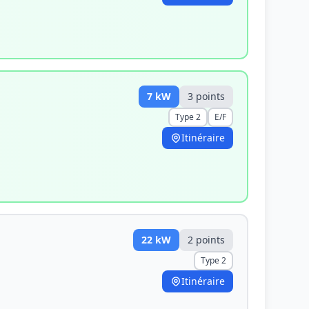
7
kW
3
point
s
Type 2
E/F
Itinéraire
22
kW
2
point
s
Type 2
Itinéraire