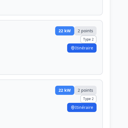
22
kW
2
point
s
Type 2
Itinéraire
22
kW
2
point
s
Type 2
Itinéraire