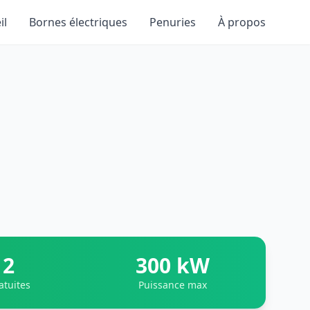
il
Bornes électriques
Penuries
À propos
2
300 kW
atuites
Puissance max