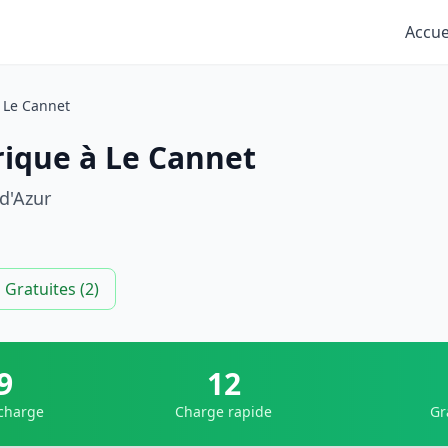
Accue
Le Cannet
rique à Le Cannet
d'Azur
Gratuites (2)
9
12
 charge
Charge rapide
Gr