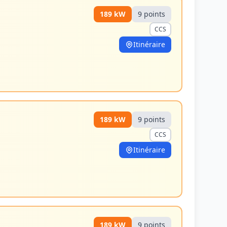
189
kW
9
point
s
CCS
Itinéraire
189
kW
9
point
s
CCS
Itinéraire
189
kW
9
point
s