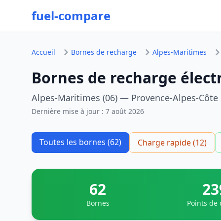
fuel-compare
Accueil
Bornes de recharge
Alpes-Maritimes
Bornes de recharge élect
Alpes-Maritimes (06) — Provence-Alpes-Côte 
Dernière mise à jour :
7 août 2026
Toutes les bornes (62)
Charge rapide (12)
62
23
Bornes
Points de