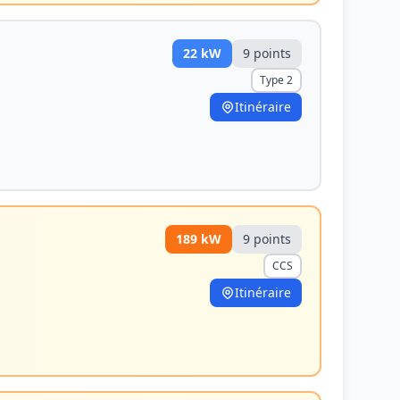
22
kW
9
point
s
Type 2
Itinéraire
189
kW
9
point
s
CCS
Itinéraire