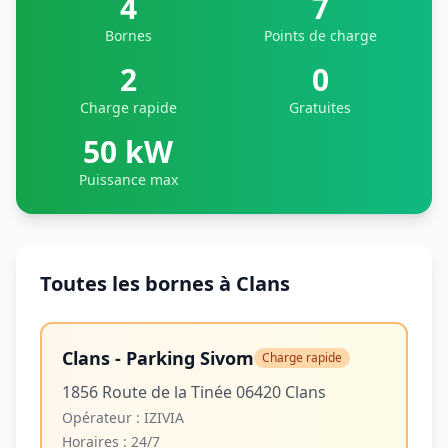
4
7
Bornes
Points de charge
2
0
Charge rapide
Gratuites
50 kW
Puissance max
Toutes les bornes à Clans
Clans - Parking Sivom
Charge rapide
1856 Route de la Tinée 06420 Clans
Opérateur :
IZIVIA
Horaires :
24/7