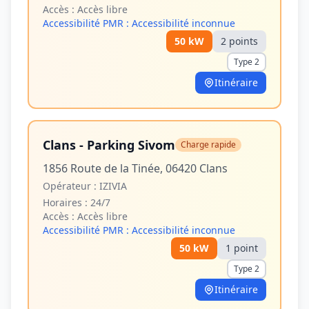
Accès :
Accès libre
Accessibilité PMR :
Accessibilité inconnue
50
kW
2
point
s
Type 2
Itinéraire
Clans - Parking Sivom
Charge rapide
1856 Route de la Tinée, 06420 Clans
Opérateur :
IZIVIA
Horaires :
24/7
Accès :
Accès libre
Accessibilité PMR :
Accessibilité inconnue
50
kW
1
point
Type 2
Itinéraire