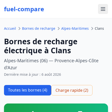
fuel-compare
Ouvr
Accueil
Bornes de recharge
Alpes-Maritimes
Clans
Bornes de recharge
électrique à Clans
Alpes-Maritimes (06) — Provence-Alpes-Côte
d'Azur
Dernière mise à jour :
6 août 2026
Toutes les bornes (4)
Charge rapide (2)