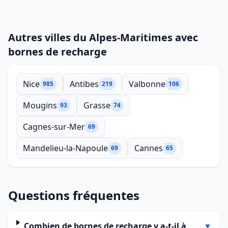
Autres villes du Alpes-Maritimes avec
bornes de recharge
Nice
Antibes
Valbonne
985
219
106
Mougins
Grasse
93
74
Cagnes-sur-Mer
69
Mandelieu-la-Napoule
Cannes
69
65
Questions fréquentes
Combien de bornes de recharge y a-t-il à
▼