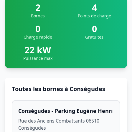
2
4
Bornes
Points de charge
0
0
Charge rapide
Gratuites
22 kW
Puissance max
Toutes les bornes à Conségudes
Conségudes - Parking Eugène Henri
Rue des Anciens Combattants 06510
Conségudes