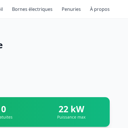
il
Bornes électriques
Penuries
À propos
e
0
22 kW
atuites
Puissance max