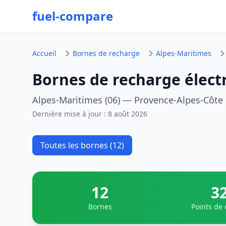
fuel-compare
Accueil
Bornes de recharge
Alpes-Maritimes
Bornes de recharge élect
Alpes-Maritimes (06) — Provence-Alpes-Côte 
Dernière mise à jour :
8 août 2026
Toutes les bornes (12)
12
3
Bornes
Points de