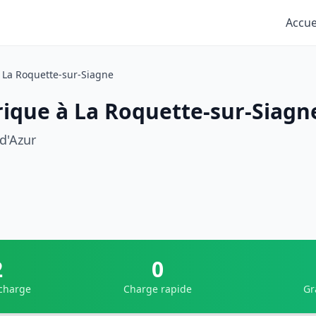
Accue
La Roquette-sur-Siagne
rique à La Roquette-sur-Siagn
d'Azur
2
0
 charge
Charge rapide
Gr