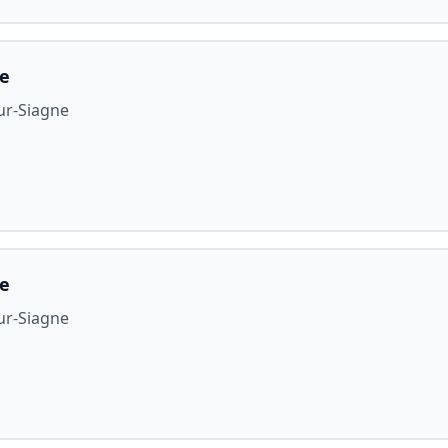
le
ur-Siagne
le
ur-Siagne