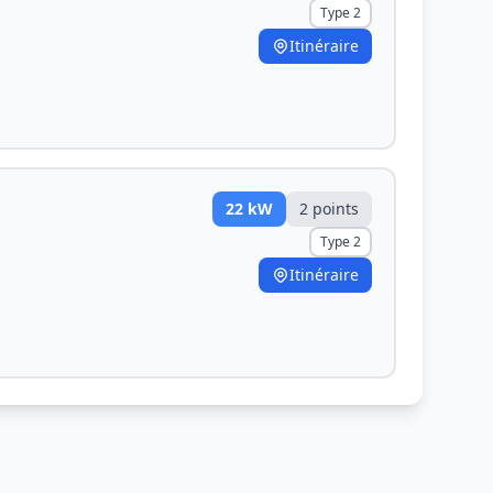
Type 2
Itinéraire
22
kW
2
point
s
Type 2
Itinéraire