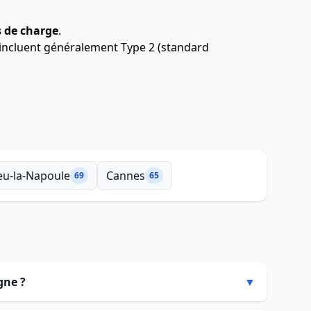
s de charge
.
s incluent généralement Type 2 (standard
eu-la-Napoule
Cannes
69
65
gne ?
▼