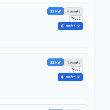
22
kW
4
point
s
Type 2
Itinéraire
22
kW
4
point
s
Type 2
Itinéraire