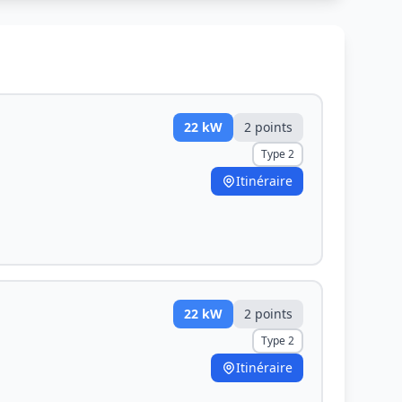
22
kW
2
point
s
Type 2
Itinéraire
22
kW
2
point
s
Type 2
Itinéraire