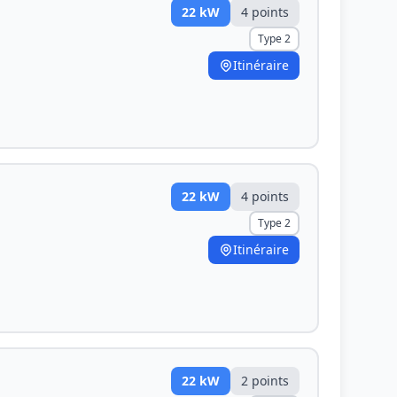
22
kW
4
point
s
Type 2
Itinéraire
22
kW
4
point
s
Type 2
Itinéraire
22
kW
2
point
s