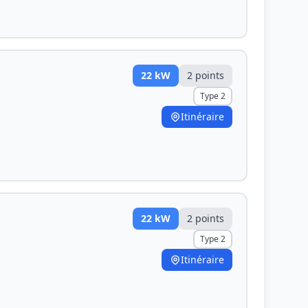
22
kW
2
point
s
Type 2
Itinéraire
22
kW
2
point
s
Type 2
Itinéraire