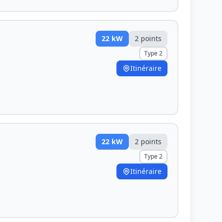
22
kW
2
point
s
Type 2
Itinéraire
22
kW
2
point
s
Type 2
Itinéraire