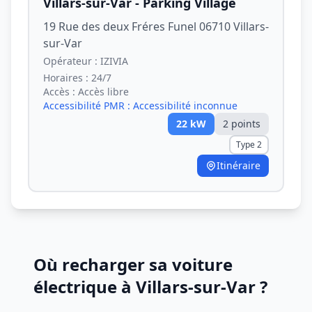
Villars-sur-Var - Parking Village
19 Rue des deux Fréres Funel 06710 Villars-
sur-Var
Opérateur :
IZIVIA
Horaires :
24/7
Accès :
Accès libre
Accessibilité PMR :
Accessibilité inconnue
22
kW
2
point
s
Type 2
Itinéraire
Où recharger sa voiture
électrique à Villars-sur-Var ?