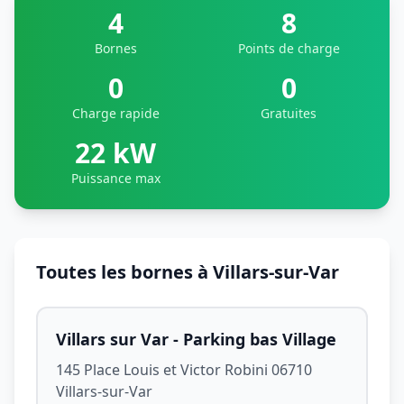
4
8
Bornes
Points de charge
0
0
Charge rapide
Gratuites
22 kW
Puissance max
Toutes les bornes à Villars-sur-Var
Villars sur Var - Parking bas Village
145 Place Louis et Victor Robini 06710
Villars-sur-Var