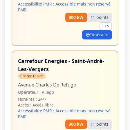
Accessibilité PMR :
Accessible mais non réservé
PMR
300
kW
11
point
s
CCS
Itinéraire
Carrefour Energies - Saint-André-
Les-Vergers
Charge rapide
Avenue Charles De Refuge
Opérateur :
Allego
Horaires :
24/7
Accès :
Accès libre
Accessibilité PMR :
Accessible mais non réservé
PMR
300
kW
11
point
s