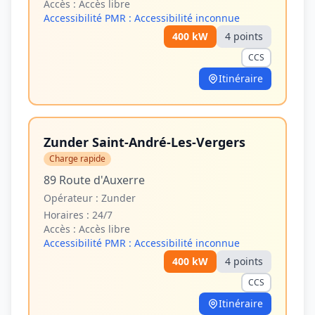
Accès :
Accès libre
Accessibilité PMR :
Accessibilité inconnue
400
kW
4
point
s
CCS
Itinéraire
Zunder Saint-André-Les-Vergers
Charge rapide
89 Route d'Auxerre
Opérateur :
Zunder
Horaires :
24/7
Accès :
Accès libre
Accessibilité PMR :
Accessibilité inconnue
400
kW
4
point
s
CCS
Itinéraire