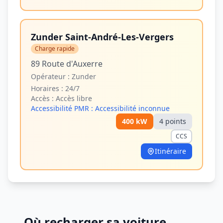
Zunder Saint-André-Les-Vergers
Charge rapide
89 Route d'Auxerre
Opérateur :
Zunder
Horaires :
24/7
Accès :
Accès libre
Accessibilité PMR :
Accessibilité inconnue
400
kW
4
point
s
CCS
Itinéraire
Où recharger sa voiture