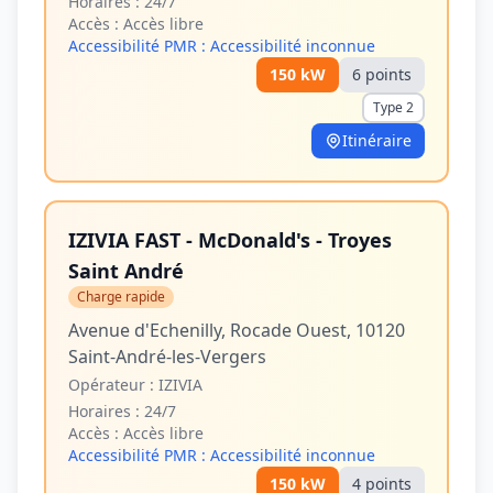
Horaires :
24/7
Accès :
Accès libre
Accessibilité PMR :
Accessibilité inconnue
150
kW
6
point
s
Type 2
Itinéraire
IZIVIA FAST - McDonald's - Troyes
Saint André
Charge rapide
Avenue d'Echenilly, Rocade Ouest, 10120
Saint-André-les-Vergers
Opérateur :
IZIVIA
Horaires :
24/7
Accès :
Accès libre
Accessibilité PMR :
Accessibilité inconnue
150
kW
4
point
s