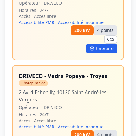
Opérateur :
DRIVECO
Horaires :
24/7
Accès :
Accès libre
Accessibilité PMR :
Accessibilité inconnue
200
kW
4
point
s
CCS
Itinéraire
DRIVECO - Vedra Popeye - Troyes
Charge rapide
2 Av. d'Echenilly, 10120 Saint-André-les-
Vergers
Opérateur :
DRIVECO
Horaires :
24/7
Accès :
Accès libre
Accessibilité PMR :
Accessibilité inconnue
200
kW
4
point
s