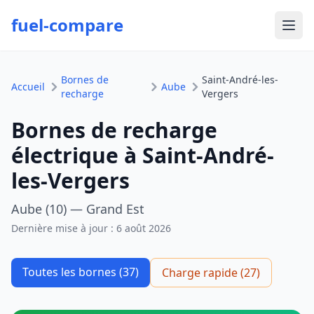
fuel-compare
Ouvr
Bornes de
Saint-André-les-
Accueil
Aube
recharge
Vergers
Bornes de recharge
électrique à Saint-André-
les-Vergers
Aube (10) — Grand Est
Dernière mise à jour :
6 août 2026
Toutes les bornes (37)
Charge rapide (27)