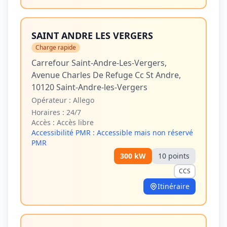
SAINT ANDRE LES VERGERS
Charge rapide
Carrefour Saint-Andre-Les-Vergers,
Avenue Charles De Refuge Cc St Andre,
10120 Saint-Andre-les-Vergers
Opérateur :
Allego
Horaires :
24/7
Accès :
Accès libre
Accessibilité PMR :
Accessible mais non réservé
PMR
300
kW
10
point
s
CCS
Itinéraire