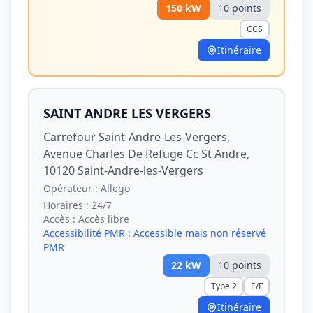
150
kW
10
point
s
CCS
Itinéraire
SAINT ANDRE LES VERGERS
Carrefour Saint-Andre-Les-Vergers,
Avenue Charles De Refuge Cc St Andre,
10120 Saint-Andre-les-Vergers
Opérateur :
Allego
Horaires :
24/7
Accès :
Accès libre
Accessibilité PMR :
Accessible mais non réservé
PMR
22
kW
10
point
s
Type 2
E/F
Itinéraire