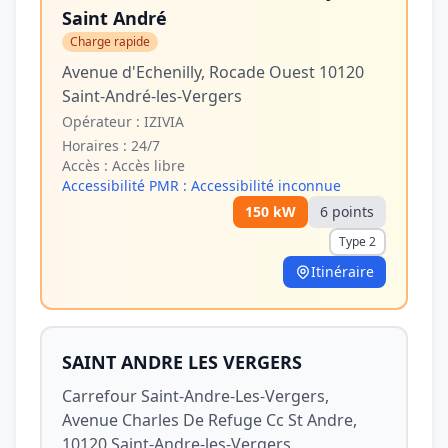
Saint André
Charge rapide
Avenue d'Echenilly, Rocade Ouest 10120
Saint-André-les-Vergers
Opérateur :
IZIVIA
Horaires :
24/7
Accès :
Accès libre
Accessibilité PMR :
Accessibilité inconnue
150
kW
6
point
s
Type 2
Itinéraire
SAINT ANDRE LES VERGERS
Carrefour Saint-Andre-Les-Vergers,
Avenue Charles De Refuge Cc St Andre,
10120 Saint-Andre-les-Vergers