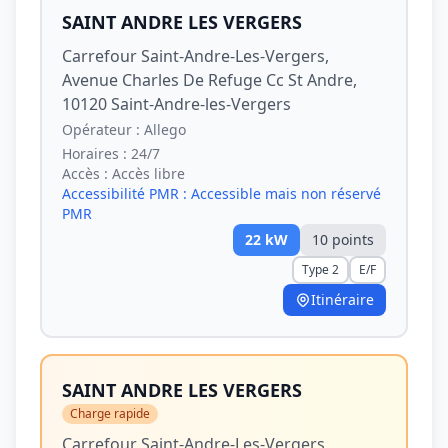
SAINT ANDRE LES VERGERS
Carrefour Saint-Andre-Les-Vergers,
Avenue Charles De Refuge Cc St Andre,
10120 Saint-Andre-les-Vergers
Opérateur :
Allego
Horaires :
24/7
Accès :
Accès libre
Accessibilité PMR :
Accessible mais non réservé
PMR
22
kW
10
point
s
Type 2
E/F
Itinéraire
SAINT ANDRE LES VERGERS
Charge rapide
Carrefour Saint-Andre-Les-Vergers,