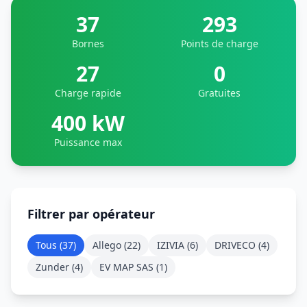
37
293
Bornes
Points de charge
27
0
Charge rapide
Gratuites
400 kW
Puissance max
Filtrer par opérateur
Tous (
37
)
Allego
(
22
)
IZIVIA
(
6
)
DRIVECO
(
4
)
Zunder
(
4
)
EV MAP SAS
(
1
)