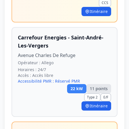
CCS
Itinéraire
Carrefour Energies - Saint-André-
Les-Vergers
Avenue Charles De Refuge
Opérateur :
Allego
Horaires :
24/7
Accès :
Accès libre
Accessibilité PMR :
Réservé PMR
22
kW
11
point
s
Type 2
E/F
Itinéraire