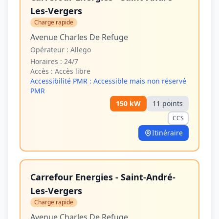
Les-Vergers
Charge rapide
Avenue Charles De Refuge
Opérateur :
Allego
Horaires :
24/7
Accès :
Accès libre
Accessibilité PMR :
Accessible mais non réservé
PMR
150
kW
11
point
s
CCS
Itinéraire
Carrefour Energies - Saint-André-
Les-Vergers
Charge rapide
Avenue Charles De Refuge