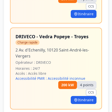
CCS
Itinéraire
DRIVECO - Vedra Popeye - Troyes
Charge rapide
2 Av. d'Echenilly, 10120 Saint-André-les-
Vergers
Opérateur :
DRIVECO
Horaires :
24/7
Accès :
Accès libre
Accessibilité PMR :
Accessibilité inconnue
200
kW
4
point
s
CCS
Itinéraire