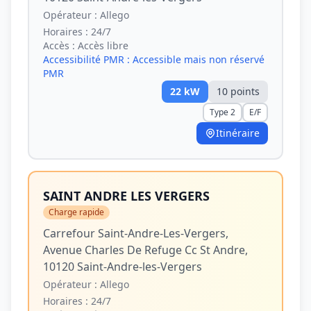
Opérateur :
Allego
Horaires :
24/7
Accès :
Accès libre
Accessibilité PMR :
Accessible mais non réservé
PMR
22
kW
10
point
s
Type 2
E/F
Itinéraire
SAINT ANDRE LES VERGERS
Charge rapide
Carrefour Saint-Andre-Les-Vergers,
Avenue Charles De Refuge Cc St Andre,
10120 Saint-Andre-les-Vergers
Opérateur :
Allego
Horaires :
24/7