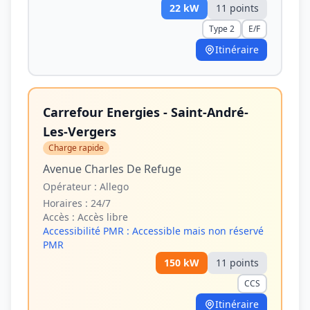
22
kW
11
point
s
Type 2
E/F
Itinéraire
Carrefour Energies - Saint-André-
Les-Vergers
Charge rapide
Avenue Charles De Refuge
Opérateur :
Allego
Horaires :
24/7
Accès :
Accès libre
Accessibilité PMR :
Accessible mais non réservé
PMR
150
kW
11
point
s
CCS
Itinéraire