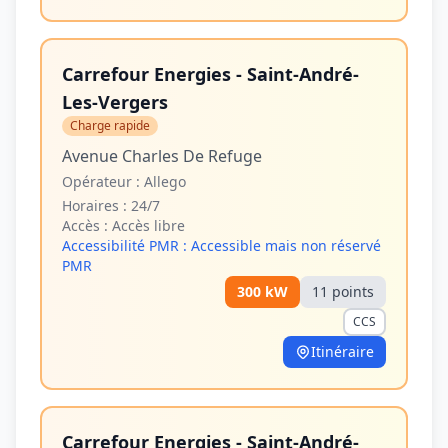
Carrefour Energies - Saint-André-
Les-Vergers
Charge rapide
Avenue Charles De Refuge
Opérateur :
Allego
Horaires :
24/7
Accès :
Accès libre
Accessibilité PMR :
Accessible mais non réservé
PMR
300
kW
11
point
s
CCS
Itinéraire
Carrefour Energies - Saint-André-