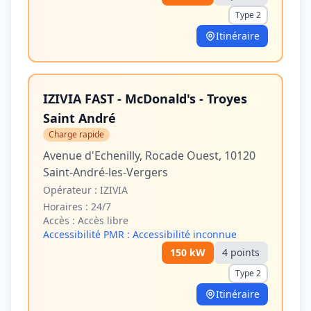
Type 2
Itinéraire
IZIVIA FAST - McDonald's - Troyes
Saint André
Charge rapide
Avenue d'Echenilly, Rocade Ouest, 10120
Saint-André-les-Vergers
Opérateur :
IZIVIA
Horaires :
24/7
Accès :
Accès libre
Accessibilité PMR :
Accessibilité inconnue
150
kW
4
point
s
Type 2
Itinéraire