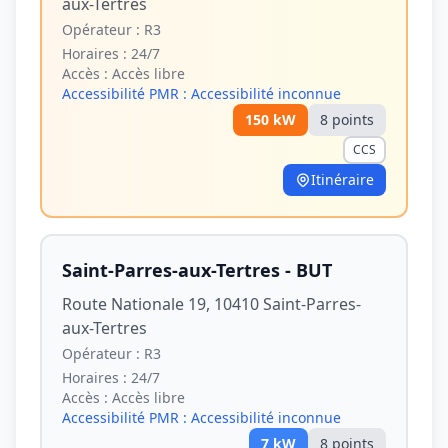
aux-Tertres
Opérateur :
R3
Horaires :
24/7
Accès :
Accès libre
Accessibilité PMR :
Accessibilité inconnue
150
kW
8
point
s
CCS
Itinéraire
Saint-Parres-aux-Tertres - BUT
Route Nationale 19, 10410 Saint-Parres-
aux-Tertres
Opérateur :
R3
Horaires :
24/7
Accès :
Accès libre
Accessibilité PMR :
Accessibilité inconnue
7
kW
8
point
s