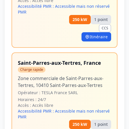
Accès :
Accès libre
Accessibilité PMR :
Accessible mais non réservé
PMR
250
kW
1
point
CCS
Itinéraire
Saint-Parres-aux-Tertres, France
Charge rapide
Zone commerciale de Saint-Parres-aux-
Tertres, 10410 Saint-Parres-aux-Tertres
Opérateur :
TESLA France SARL
Horaires :
24/7
Accès :
Accès libre
Accessibilité PMR :
Accessible mais non réservé
PMR
250
kW
1
point