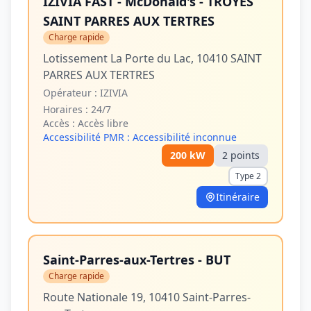
IZIVIA FAST - McDonald's - TROYES
SAINT PARRES AUX TERTRES
Charge rapide
Lotissement La Porte du Lac, 10410 SAINT
PARRES AUX TERTRES
Opérateur :
IZIVIA
Horaires :
24/7
Accès :
Accès libre
Accessibilité PMR :
Accessibilité inconnue
200
kW
2
point
s
Type 2
Itinéraire
Saint-Parres-aux-Tertres - BUT
Charge rapide
Route Nationale 19, 10410 Saint-Parres-