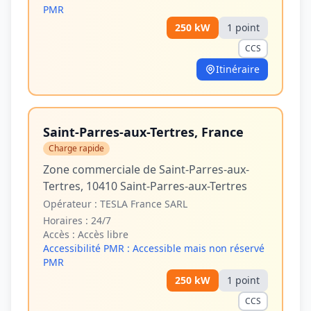
PMR
250
kW
1
point
CCS
Itinéraire
Saint-Parres-aux-Tertres, France
Charge rapide
Zone commerciale de Saint-Parres-aux-
Tertres, 10410 Saint-Parres-aux-Tertres
Opérateur :
TESLA France SARL
Horaires :
24/7
Accès :
Accès libre
Accessibilité PMR :
Accessible mais non réservé
PMR
250
kW
1
point
CCS