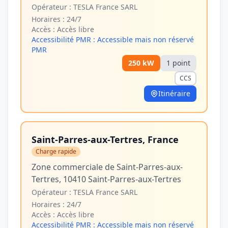
Opérateur :
TESLA France SARL
Horaires :
24/7
Accès :
Accès libre
Accessibilité PMR :
Accessible mais non réservé
PMR
250
kW
1
point
CCS
Itinéraire
Saint-Parres-aux-Tertres, France
Charge rapide
Zone commerciale de Saint-Parres-aux-
Tertres, 10410 Saint-Parres-aux-Tertres
Opérateur :
TESLA France SARL
Horaires :
24/7
Accès :
Accès libre
Accessibilité PMR :
Accessible mais non réservé