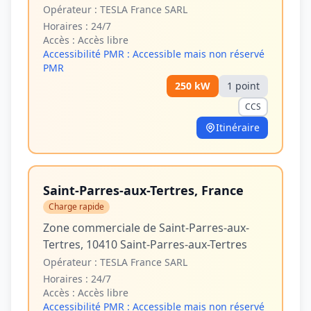
Opérateur :
TESLA France SARL
Horaires :
24/7
Accès :
Accès libre
Accessibilité PMR :
Accessible mais non réservé
PMR
250
kW
1
point
CCS
Itinéraire
Saint-Parres-aux-Tertres, France
Charge rapide
Zone commerciale de Saint-Parres-aux-
Tertres, 10410 Saint-Parres-aux-Tertres
Opérateur :
TESLA France SARL
Horaires :
24/7
Accès :
Accès libre
Accessibilité PMR :
Accessible mais non réservé