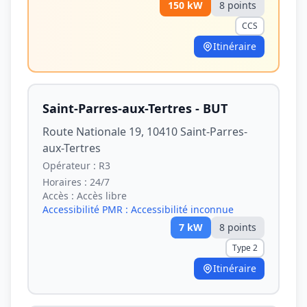
150
kW
8
point
s
CCS
Itinéraire
Saint-Parres-aux-Tertres - BUT
Route Nationale 19, 10410 Saint-Parres-
aux-Tertres
Opérateur :
R3
Horaires :
24/7
Accès :
Accès libre
Accessibilité PMR :
Accessibilité inconnue
7
kW
8
point
s
Type 2
Itinéraire