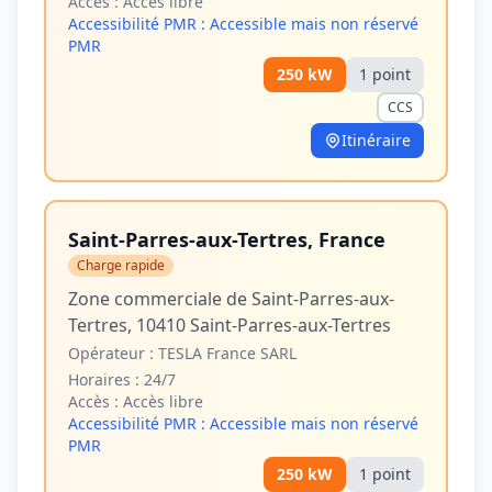
Accès :
Accès libre
Accessibilité PMR :
Accessible mais non réservé
PMR
250
kW
1
point
CCS
Itinéraire
Saint-Parres-aux-Tertres, France
Charge rapide
Zone commerciale de Saint-Parres-aux-
Tertres, 10410 Saint-Parres-aux-Tertres
Opérateur :
TESLA France SARL
Horaires :
24/7
Accès :
Accès libre
Accessibilité PMR :
Accessible mais non réservé
PMR
250
kW
1
point