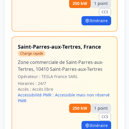
250
kW
1
point
CCS
Itinéraire
Saint-Parres-aux-Tertres, France
Charge rapide
Zone commerciale de Saint-Parres-aux-
Tertres, 10410 Saint-Parres-aux-Tertres
Opérateur :
TESLA France SARL
Horaires :
24/7
Accès :
Accès libre
Accessibilité PMR :
Accessible mais non réservé
PMR
250
kW
1
point
CCS
Itinéraire