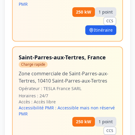
PMR
250
kW
1
point
CCS
Itinéraire
Saint-Parres-aux-Tertres, France
Charge rapide
Zone commerciale de Saint-Parres-aux-
Tertres, 10410 Saint-Parres-aux-Tertres
Opérateur :
TESLA France SARL
Horaires :
24/7
Accès :
Accès libre
Accessibilité PMR :
Accessible mais non réservé
PMR
250
kW
1
point
CCS