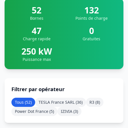
52
132
Bornes
Points de charge
47
0
Charge rapide
Gratuites
250 kW
Puissance max
Filtrer par opérateur
Tous (
52
)
TESLA France SARL
(
36
)
R3
(
8
)
Power Dot France
(
5
)
IZIVIA
(
3
)