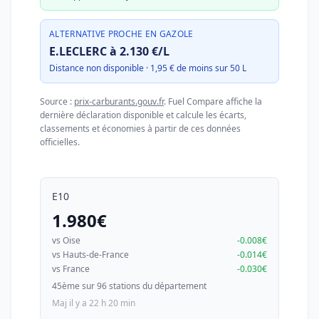
ALTERNATIVE PROCHE EN GAZOLE
E.LECLERC à 2.130 €/L
Distance non disponible · 1,95 € de moins sur 50 L
Source :
prix-carburants.gouv.fr
. Fuel Compare affiche la
dernière déclaration disponible et calcule les écarts,
classements et économies à partir de ces données
officielles.
E10
1.980€
vs Oise
-0.008€
vs Hauts-de-France
-0.014€
vs France
-0.030€
45ème sur 96 stations du département
Maj il y a 22 h 20 min