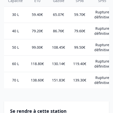
Capacité
E10
Gazole
SP98
SP95
Rupture
30 L
59.40€
65.07€
59.70€
définitive
Rupture
40 L
79.20€
86.76€
79.60€
définitive
Rupture
50 L
99.00€
108.45€
99.50€
définitive
Rupture
60 L
118.80€
130.14€
119.40€
définitive
Rupture
70 L
138.60€
151.83€
139.30€
définitive
Se rendre à cette station