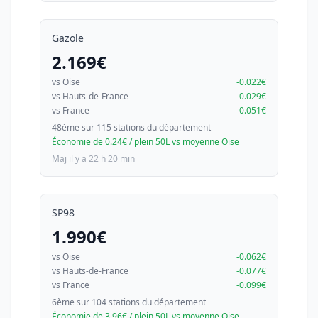
Gazole
2.169€
vs Oise
-0.022€
vs Hauts-de-France
-0.029€
vs France
-0.051€
48ème sur 115 stations du département
Économie de 0.24€ / plein 50L vs moyenne Oise
Maj il y a 22 h 20 min
SP98
1.990€
vs Oise
-0.062€
vs Hauts-de-France
-0.077€
vs France
-0.099€
6ème sur 104 stations du département
Économie de 3.96€ / plein 50L vs moyenne Oise