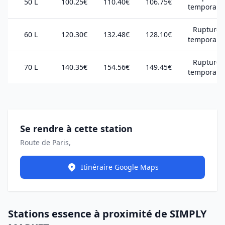
50 L
100.25€
110.40€
106.75€
temporair
Rupture
60 L
120.30€
132.48€
128.10€
temporair
Rupture
70 L
140.35€
154.56€
149.45€
temporair
Se rendre à cette station
Route de Paris,
Itinéraire Google Maps
Stations essence à proximité de SIMPLY