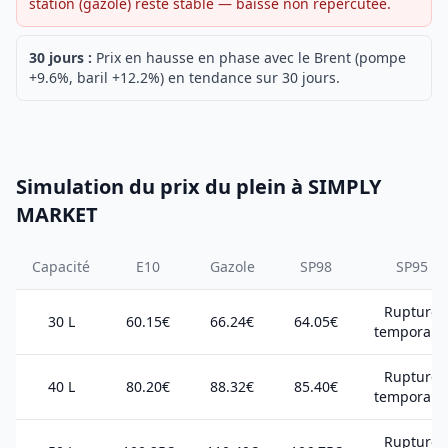
station (gazole) reste stable — baisse non répercutée.
30 jours :
Prix en hausse en phase avec le Brent (pompe
+9.6%, baril +12.2%) en tendance sur 30 jours.
Simulation du prix du plein à SIMPLY
MARKET
Capacité
E10
Gazole
SP98
SP95
Rupture
30 L
60.15€
66.24€
64.05€
temporair
Rupture
40 L
80.20€
88.32€
85.40€
temporair
Rupture