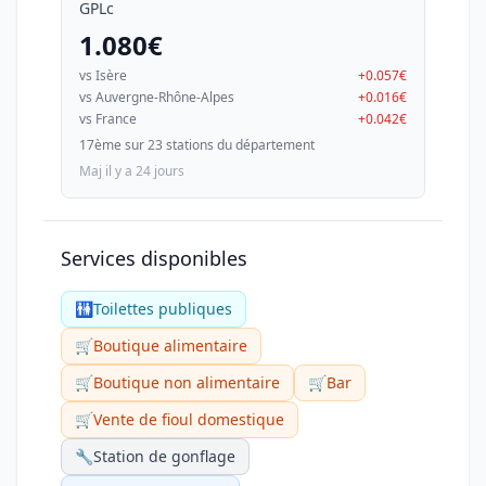
GPLc
1.080€
vs Isère
+0.057€
vs Auvergne-Rhône-Alpes
+0.016€
vs France
+0.042€
17ème sur 23 stations du département
Maj il y a 24 jours
Services disponibles
🚻
Toilettes publiques
🛒
Boutique alimentaire
🛒
Boutique non alimentaire
🛒
Bar
🛒
Vente de fioul domestique
🔧
Station de gonflage