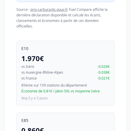
Source :
prix-carburants.gouv.fr
. Fuel Compare affiche la
dernière déclaration disponible et calcule les écarts,
classements et économies à partir de ces données
officielles.
E10
1.970€
vs Isère
-0.026€
vs Auvergne-Rhône-Alpes
-0.038€
vs France
-0.021€
85ème sur 159 stations du département
Économie de 0.81€ / plein 50L vs moyenne Isère
Maj il y a 3 jours
E85
0.860€