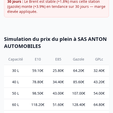
30 jours :
Le Brent est stable (+1.8%) mais cette station
(gazole) monte (+3.9%) en tendance sur 30 jours — marge
élevée appliquée.
Simulation du prix du plein à SAS ANTON
AUTOMOBILES
Capacité
E10
E85
Gazole
GPLc
30 L
59.10€
25.80€
64.20€
32.40€
40 L
78.80€
34.40€
85.60€
43.20€
50 L
98.50€
43.00€
107.00€
54.00€
60 L
118.20€
51.60€
128.40€
64.80€