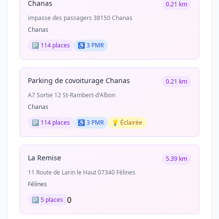
Chanas
0.21 km
impasse des passagers 38150 Chanas
Chanas
🅿️ 114 places
♿ 3 PMR
Parking de covoiturage Chanas
0.21 km
A7 Sortie 12 St-Rambert-d'Albon
Chanas
🅿️ 114 places
♿ 3 PMR
💡 Éclairée
La Remise
5.39 km
11 Route de Larin le Haut 07340 Félines
Félines
0
🅿️ 5 places