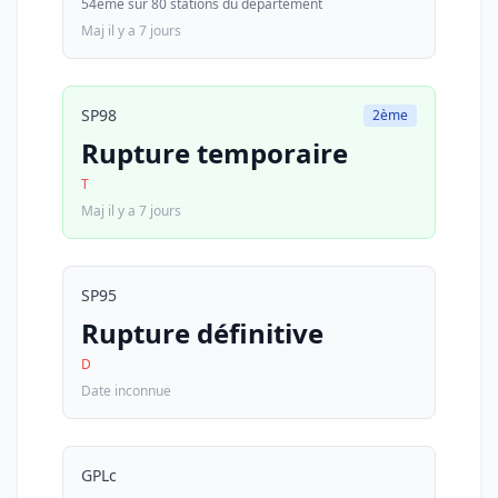
54ème sur 80 stations du département
Maj il y a 7 jours
SP98
2ème
Rupture temporaire
T
Maj il y a 7 jours
SP95
Rupture définitive
D
Date inconnue
GPLc