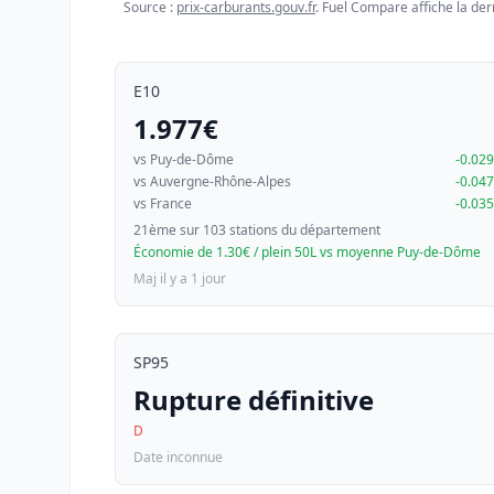
Source :
prix-carburants.gouv.fr
. Fuel Compare affiche la der
E10
1.977€
vs Puy-de-Dôme
-0.02
vs Auvergne-Rhône-Alpes
-0.04
vs France
-0.03
21ème sur 103 stations du département
Économie de 1.30€ / plein 50L vs moyenne Puy-de-Dôme
Maj il y a 1 jour
SP95
Rupture définitive
D
Date inconnue