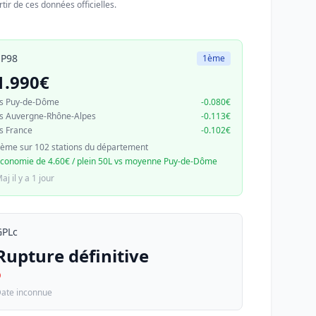
tir de ces données officielles.
SP98
1ème
1.990€
s Puy-de-Dôme
-0.080€
s Auvergne-Rhône-Alpes
-0.113€
s France
-0.102€
ème sur 102 stations du département
conomie de 4.60€ / plein 50L vs moyenne Puy-de-Dôme
aj il y a 1 jour
GPLc
Rupture définitive
D
ate inconnue