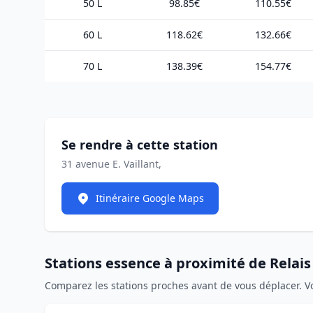
50 L
98.85€
110.55€
60 L
118.62€
132.66€
70 L
138.39€
154.77€
Se rendre à cette station
31 avenue E. Vaillant,
Itinéraire Google Maps
Stations essence à proximité de Relai
Comparez les stations proches avant de vous déplacer. V