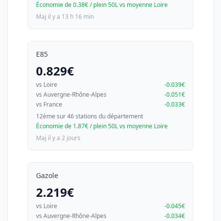
Économie de 0.38€ / plein 50L vs moyenne Loire
Maj il y a 13 h 16 min
E85
0.829€
vs Loire
-0.039€
vs Auvergne-Rhône-Alpes
-0.051€
vs France
-0.033€
12ème sur 46 stations du département
Économie de 1.87€ / plein 50L vs moyenne Loire
Maj il y a 2 jours
Gazole
2.219€
vs Loire
-0.045€
vs Auvergne-Rhône-Alpes
-0.034€