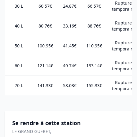
Rupture
30 L
60.57€
24.87€
66.57€
temporaire
Rupture
40 L
80.76€
33.16€
88.76€
temporaire
Rupture
50 L
100.95€
41.45€
110.95€
temporaire
Rupture
60 L
121.14€
49.74€
133.14€
temporaire
Rupture
70 L
141.33€
58.03€
155.33€
temporaire
Se rendre à cette station
LE GRAND GUERET,