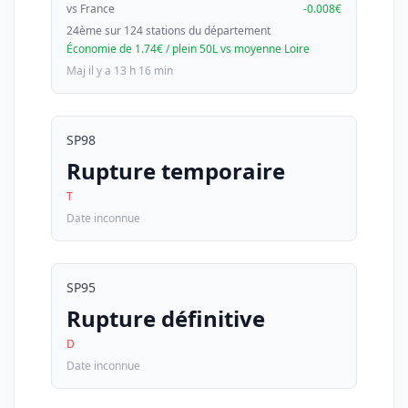
vs France
-0.008€
24ème sur 124 stations du département
Économie de 1.74€ / plein 50L vs moyenne Loire
Maj il y a 13 h 16 min
SP98
Rupture temporaire
T
Date inconnue
SP95
Rupture définitive
D
Date inconnue