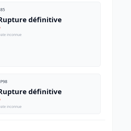
E85
Rupture définitive
D
ate inconnue
SP98
Rupture définitive
D
ate inconnue