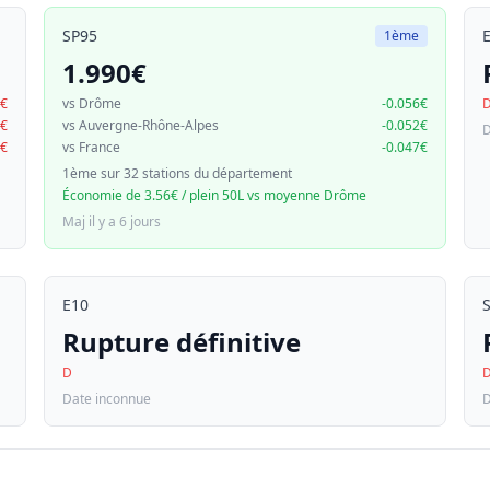
SP95
1ème
1.990€
9€
vs Drôme
-0.056€
0€
vs Auvergne-Rhône-Alpes
-0.052€
D
0€
vs France
-0.047€
1ème sur 32 stations du département
Économie de 3.56€ / plein 50L vs moyenne Drôme
Maj il y a 6 jours
E10
Rupture définitive
D
Date inconnue
D