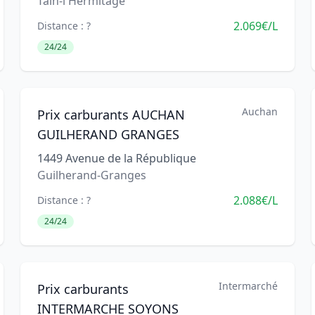
Tain-l'Hermitage
2.069€/L
Distance : ?
24/24
Auchan
Prix carburants AUCHAN
GUILHERAND GRANGES
1449 Avenue de la République
Guilherand-Granges
2.088€/L
Distance : ?
24/24
Intermarché
Prix carburants
INTERMARCHE SOYONS