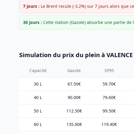
7 jours :
Le Brent recule (-3.2%) sur 7 jours alors que c
30 jours :
Cette station (Gazole) absorbe une partie d
Simulation du prix du plein à VALENC
Capacité
Gazole
SP95
30 L
67.50€
59.70€
40 L
90.00€
79.60€
50 L
112.50€
99.50€
60 L
135.00€
119.40€