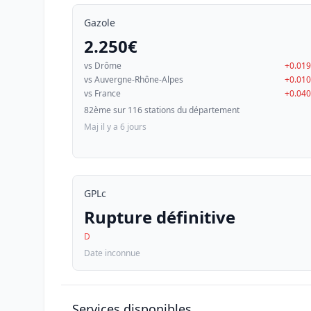
Gazole
2.250€
vs Drôme
+0.01
vs Auvergne-Rhône-Alpes
+0.01
vs France
+0.04
82ème sur 116 stations du département
Maj il y a 6 jours
GPLc
Rupture définitive
D
Date inconnue
Services disponibles