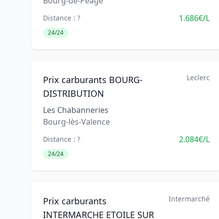
Bourg-de-Péage
1.686€/L
Distance : ?
24/24
Leclerc
Prix carburants BOURG-
DISTRIBUTION
Les Chabanneries
Bourg-lès-Valence
2.084€/L
Distance : ?
24/24
Intermarché
Prix carburants
INTERMARCHE ETOILE SUR