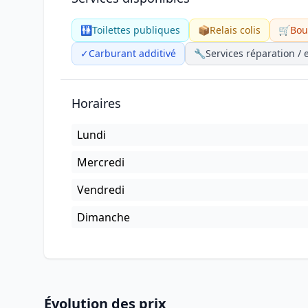
🚻
Toilettes publiques
📦
Relais colis
🛒
Bou
✓
Carburant additivé
🔧
Services réparation / 
Horaires
Lundi
Mercredi
Vendredi
Dimanche
Évolution des prix