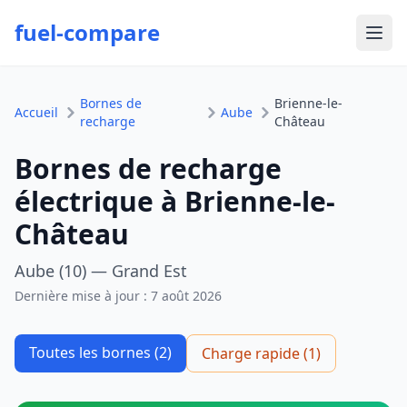
fuel-compare
Ouvr
Bornes de
Brienne-le-
Accueil
Aube
recharge
Château
Bornes de recharge
électrique à Brienne-le-
Château
Aube (10) — Grand Est
Dernière mise à jour :
7 août 2026
Toutes les bornes (2)
Charge rapide (1)