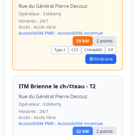
Rue du Général Pierre Decouz
Opérateur :
Eoliberty
Horaires :
24/7
Accès :
Accès libre
Accessibilité PMR :
Accessibilité inconnue
50
kW
2
point
s
Type 2
CCS
CHAdeMO
E/F
Itinéraire
ITM Brienne le ch√¢teau - T2
Rue du Général Pierre Decouz
Opérateur :
Eoliberty
Horaires :
24/7
Accès :
Accès libre
Accessibilité PMR :
Accessibilité inconnue
22
kW
2
point
s