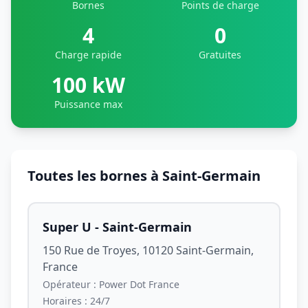
Bornes
Points de charge
4
0
Charge rapide
Gratuites
100 kW
Puissance max
Toutes les bornes à Saint-Germain
Super U - Saint-Germain
150 Rue de Troyes, 10120 Saint-Germain,
France
Opérateur :
Power Dot France
Horaires :
24/7