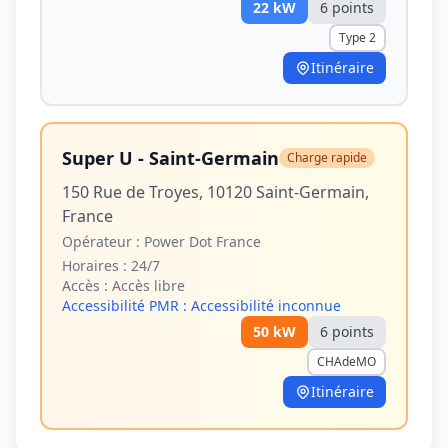
22
kW
6
point
s
Type 2
Itinéraire
Super U - Saint-Germain
Charge rapide
150 Rue de Troyes, 10120 Saint-Germain,
France
Opérateur :
Power Dot France
Horaires :
24/7
Accès :
Accès libre
Accessibilité PMR :
Accessibilité inconnue
50
kW
6
point
s
CHAdeMO
Itinéraire