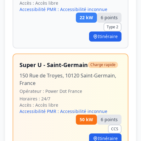
Accès :
Accès libre
Accessibilité PMR :
Accessibilité inconnue
22
kW
6
point
s
Type 2
Itinéraire
Super U - Saint-Germain
Charge rapide
150 Rue de Troyes, 10120 Saint-Germain,
France
Opérateur :
Power Dot France
Horaires :
24/7
Accès :
Accès libre
Accessibilité PMR :
Accessibilité inconnue
50
kW
6
point
s
CCS
Itinéraire