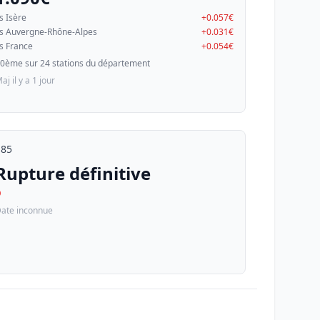
s Isère
+0.057€
s Auvergne-Rhône-Alpes
+0.031€
s France
+0.054€
0ème sur 24 stations du département
aj il y a 1 jour
E85
Rupture définitive
D
ate inconnue