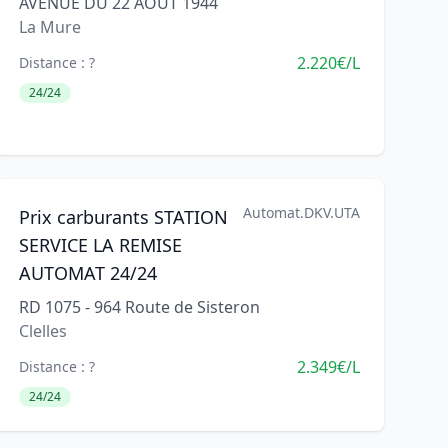
AVENUE DU 22 AOUT 1944
La Mure
2.220€/L
Distance : ?
24/24
Automat.DKV.UTA
Prix carburants STATION
SERVICE LA REMISE
AUTOMAT 24/24
RD 1075 - 964 Route de Sisteron
Clelles
2.349€/L
Distance : ?
24/24