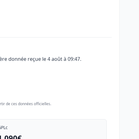
ière donnée reçue le
4 août à 09:47
.
tir de ces données officielles.
GPLc
1.090€