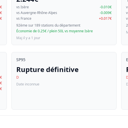
5€
vs Isère
-0.010€
v
6€
vs Auvergne-Rhône-Alpes
-0.009€
v
7€
vs France
+0.017€
v
92ème sur 189 stations du département
2
Économie de 0.25€ / plein 50L vs moyenne Isère
M
Maj il y a 1 jour
SP95
Rupture définitive
3€
D
3€
Date inconnue
D
2€