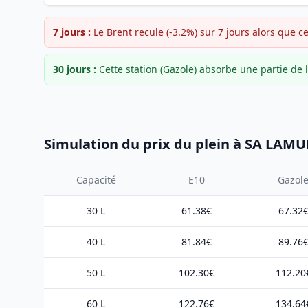
7 jours :
Le Brent recule (-3.2%) sur 7 jours alors que c
30 jours :
Cette station (Gazole) absorbe une partie d
Simulation du prix du plein à SA LAM
Capacité
E10
Gazol
30 L
61.38€
67.32
40 L
81.84€
89.76
50 L
102.30€
112.20
60 L
122.76€
134.64