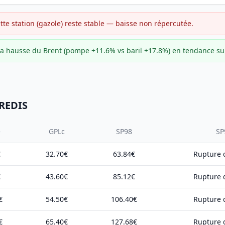
ette station (gazole) reste stable — baisse non répercutée.
e la hausse du Brent (pompe +11.6% vs baril +17.8%) en tendance s
UREDIS
e
GPLc
SP98
SP
€
32.70€
63.84€
Rupture d
€
43.60€
85.12€
Rupture d
€
54.50€
106.40€
Rupture d
€
65.40€
127.68€
Rupture d