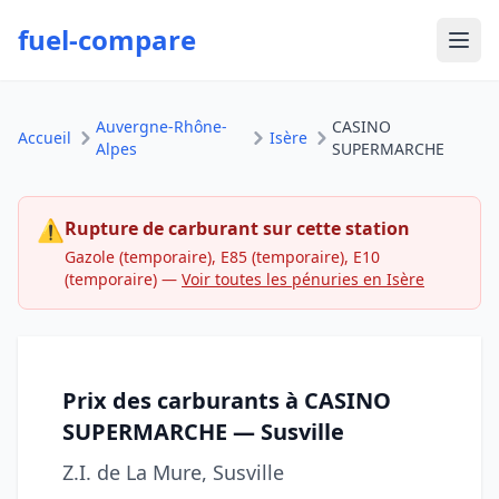
fuel-compare
Ouvr
Auvergne-Rhône-
CASINO
Accueil
Isère
Alpes
SUPERMARCHE
⚠
Rupture de carburant sur cette station
Gazole (temporaire), E85 (temporaire), E10
(temporaire)
—
Voir toutes les pénuries en Isère
Prix des carburants à CASINO
SUPERMARCHE — Susville
Z.I. de La Mure, Susville